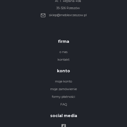
Al. T. Rejtana 49a
35-326 Rzeszów
sklep@meblexrzeszow.pl
firma
o nas
kontakt
konto
moje konto
moje zamówienie
formy płatności
FAQ
social media