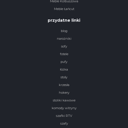
Meble Kolbuszowa
Meble Łańcut
przydatne linki
blog
narożniki
sofy
fotele
pufy
łóżka
stoły
krzesła
hokery
stoliki kawowe
komody witryny
szafki RTV
szafy