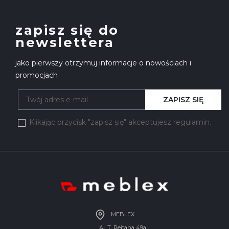
zapisz się do
newslettera
jako pierwszy otrzymuj informacje o nowościach i
promocjach
ZAPISZ SIĘ
Klikając przycisk "zapisz się" akceptujesz regulamin.
MEBLEX
Al. T. Rejtana 49a