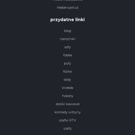
Meble Łańcut
przydatne linki
blog
narożniki
sofy
fotele
pufy
łóżka
stoły
krzesła
hokery
stoliki kawowe
komody witryny
szafki RTV
szafy