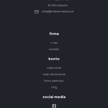
35-326 Rzeszów
sklep@meblexrzeszow.pl
firma
o nas
kontakt
konto
moje konto
moje zamówienie
formy płatności
FAQ
social media