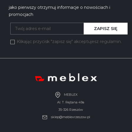
jako pierwszy otrzymuj informacje o nowościach i
promocjach
ZAPISZ SIĘ
Klikając przycisk "zapisz się" akceptujesz regulamin.
MEBLEX
Al. T. Rejtana 49a
35-326 Rzeszów
sklep@meblexrzeszow.pl