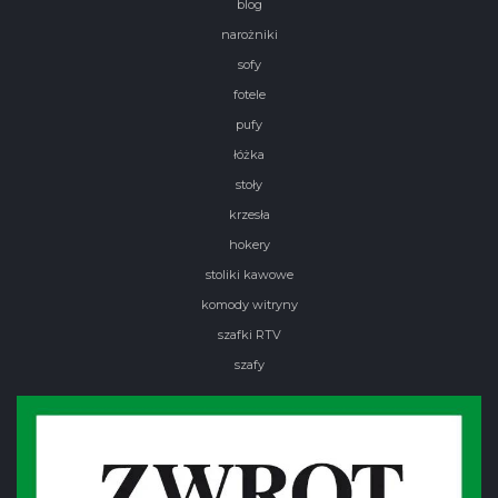
blog
narożniki
sofy
fotele
pufy
łóżka
stoły
krzesła
hokery
stoliki kawowe
komody witryny
szafki RTV
szafy