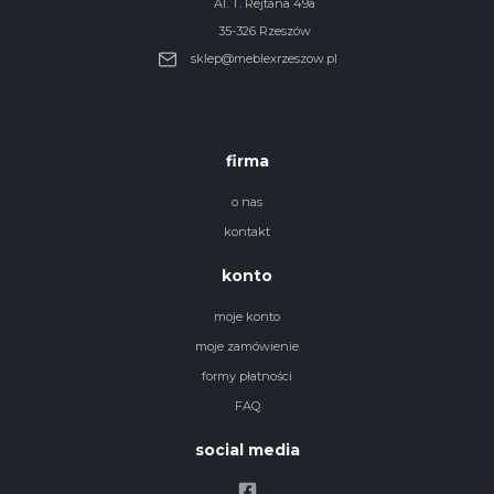
Al. T. Rejtana 49a
35-326 Rzeszów
sklep@meblexrzeszow.pl
firma
o nas
kontakt
konto
moje konto
moje zamówienie
formy płatności
FAQ
social media