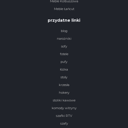
Meble Kolbuszowa
Meble Łańcut
przydatne linki
blog
narożniki
sofy
fotele
pufy
łóżka
stoły
krzesła
hokery
stoliki kawowe
komody witryny
szafki RTV
szafy