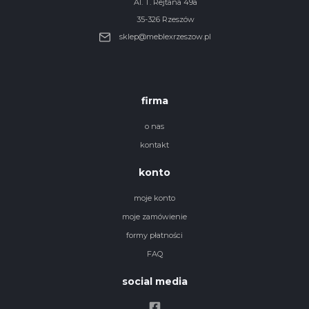
Al. T. Rejtana 49a
35-326 Rzeszów
sklep@meblexrzeszow.pl
firma
o nas
kontakt
konto
moje konto
moje zamówienie
formy płatności
FAQ
social media