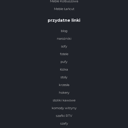
Meble Kolbuszowa
Meble Łańcut
przydatne linki
blog
narożniki
sofy
fotele
pufy
łóżka
stoły
krzesła
hokery
stoliki kawowe
komody witryny
szafki RTV
szafy