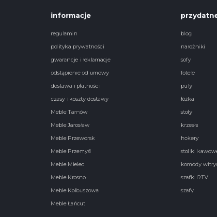
informacje
przydatne
regulamin
blog
polityka prywatności
narożniki
gwarancje i reklamacje
sofy
odstąpienie od umowy
fotele
dostawa i płatności
pufy
czasy i koszty dostawy
łóżka
Meble Tarnów
stoły
Meble Jarosław
krzesła
Meble Przeworsk
hokery
Meble Przemyśl
stoliki kawow
Meble Mielec
komody witry
Meble Krosno
szafki RTV
Meble Kolbuszowa
szafy
Meble Łańcut