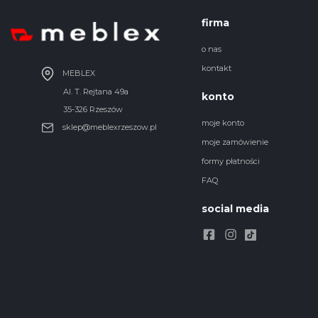
firma
o nas
kontakt
MEBLEX
Al. T. Rejtana 49a
konto
35-326 Rzeszów
moje konto
sklep@meblexrzeszow.pl
moje zamówienie
formy płatności
FAQ
social media