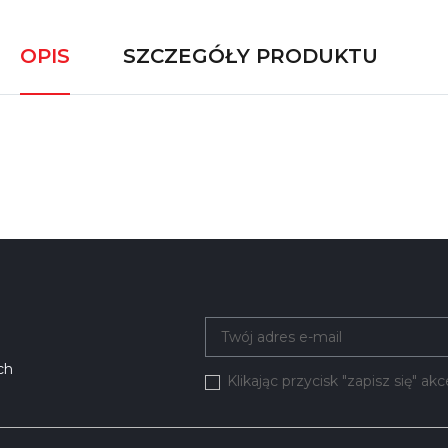
OPIS
SZCZEGÓŁY PRODUKTU
ch
Klikając przycisk "zapisz się" a