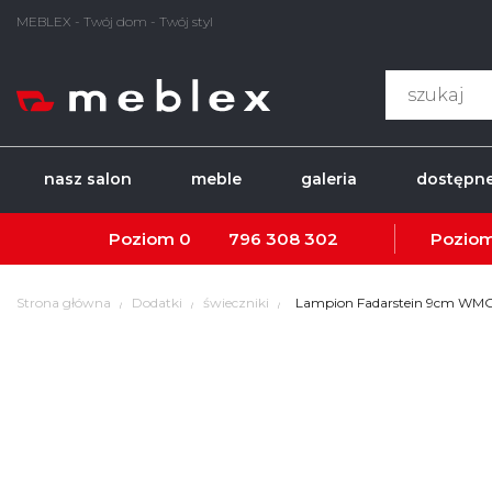
MEBLEX - Twój dom - Twój styl
nasz salon
meble
galeria
dostępne
Poziom 0
796 308 302
Poziom
Strona główna
Dodatki
świeczniki
Lampion Fadarstein 9cm WM