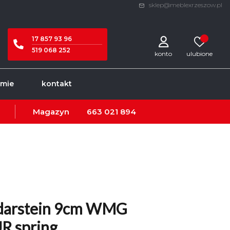
sklep@meblexrzeszow.pl
17 857 93 96
519 068 252
konto
rmie
kontakt
Magazyn
663 021 894
darstein 9cm WMG
 spring