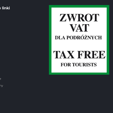
 linki
e
ny