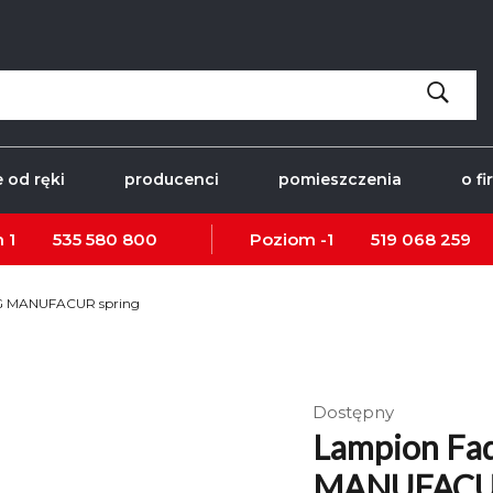
 od ręki
producenci
pomieszczenia
o fi
 1
535 580 800
Poziom -1
519 068 259
G MANUFACUR spring
Dostępny
Lampion Fa
MANUFACUR