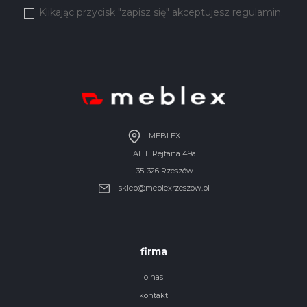
Klikając przycisk "zapisz się" akceptujesz regulamin.
MEBLEX
Al. T. Rejtana 49a
35-326 Rzeszów
sklep@meblexrzeszow.pl
firma
o nas
kontakt