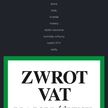
łóżka
stoły
krzesła
hokery
stoliki kawowe
komody witryny
szafki RTV
szafy