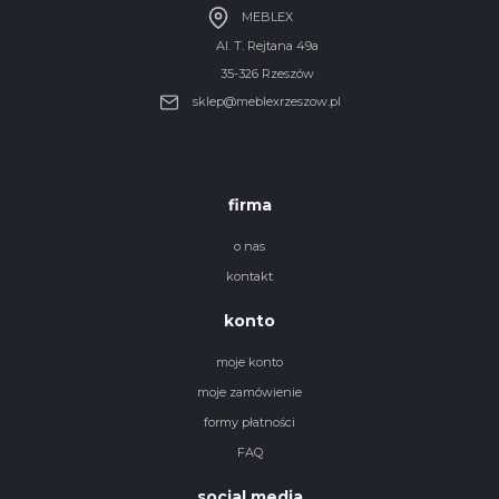
MEBLEX
Al. T. Rejtana 49a
35-326 Rzeszów
sklep@meblexrzeszow.pl
firma
o nas
kontakt
konto
moje konto
moje zamówienie
formy płatności
FAQ
social media