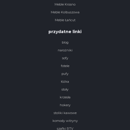
Meble Krosno
Meble Kolbuszowa
Meble Łańcut
przydatne linki
blog
narożniki
sofy
fotele
pufy
łóżka
stoły
krzesła
hokery
stoliki kawowe
komody witryny
szafki RTV