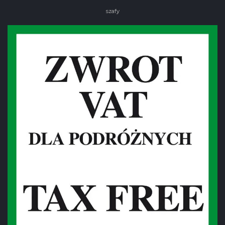
szafy