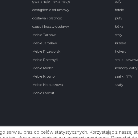
gwarancje i reklamacje
sofy
odstąpienie od umowy
fotele
dostawa i płatności
pufy
czasy i koszty dostawy
łóżka
Meble Tarnów
stoły
Meble Jarosław
krzesła
Meble Przeworsk
hokery
Meble Przemyśl
stoliki kawow
Meble Mielec
komody witry
Meble Krosno
szafki RTV
Meble Kolbuszowa
szafy
Meble Łańcut
go serwisu oraz do celów statystycznych. Korzystając z naszej 
Real