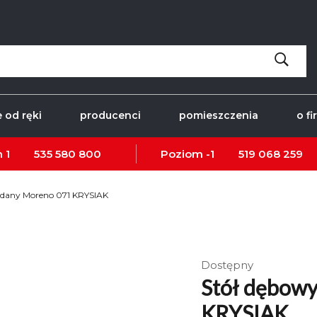
 od ręki
producenci
pomieszczenia
o fi
 1
535 580 800
Poziom -1
519 068 259
adany Moreno 071 KRYSIAK
Dostępny
Stół dębowy
KRYSIAK