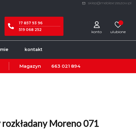
sklep@meblexrzeszow.pl
17 857 93 96
519 068 252
konto
rmie
kontakt
Magazyn
663 021 894
 rozkładany Moreno 071