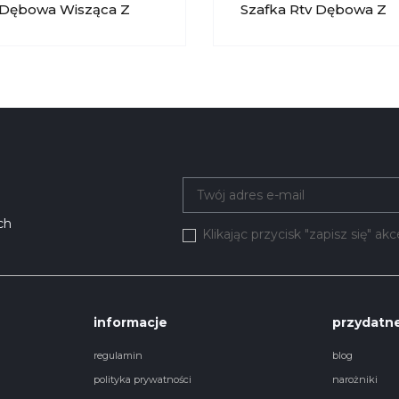
 Dębowa Wisząca Z
Szafka Rtv Dębowa Z
eniem Moreno 060
Oświetleniem Lewa M
K
051 KRYSIAK
ch
Klikając przycisk "zapisz się" a
informacje
przydatne
regulamin
blog
polityka prywatności
narożniki