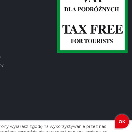
e
ny
OK
strony wyrażasz zgodę na wykorzystywanie przez nas
izacja: Agencja Reklamowa ROXART