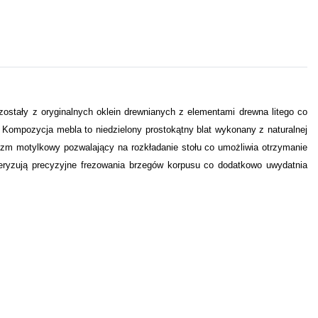
ostały z oryginalnych oklein drewnianych z elementami drewna litego co
. Kompozycja mebla to niedzielony prostokątny blat wykonany z naturalnej
izm motylkowy pozwalający na rozkładanie stołu co umożliwia otrzymanie
eryzują precyzyjne frezowania brzegów korpusu co dodatkowo uwydatnia