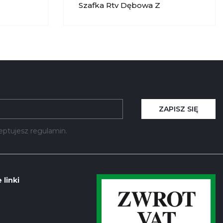
Szafka Rtv Dębowa Z
oreno
Oświetleniem Prawa Moreno
050 KRYSIAK
ZAPISZ SIĘ
kceptujesz regulamin.
 linki