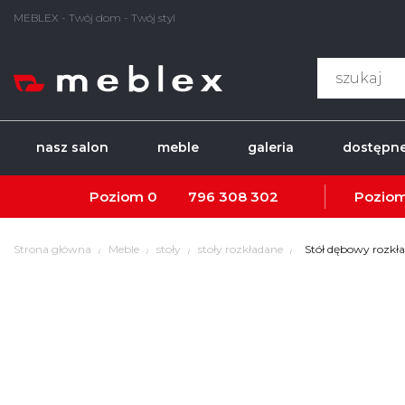
MEBLEX - Twój dom - Twój styl
nasz salon
meble
galeria
dostępne
Poziom 0
796 308 302
Poziom
Strona główna
Meble
stoły
stoły rozkładane
Stół dębowy rozkł