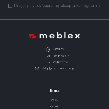
Klikając przycisk "zapisz się" akceptujesz regulamin.
MEBLEX
Al. T. Rejtana 49a
35-326 Rzeszów
sklep@meblexrzeszow.pl
firma
o nas
kontakt