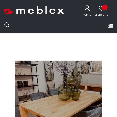
konto
Tog
☰
nav