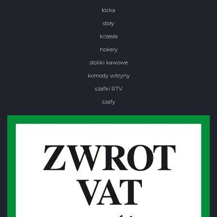
łóżka
stoły
krzesła
hokery
stoliki kawowe
komody witryny
szafki RTV
szafy