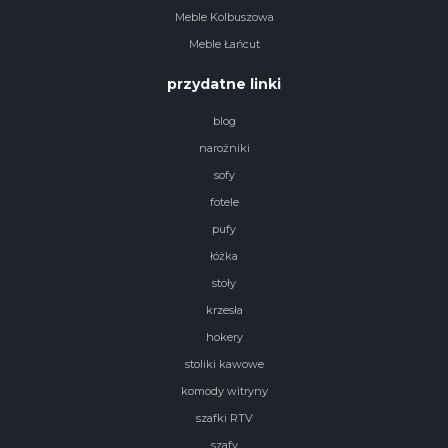
Meble Kolbuszowa
Meble Łańcut
przydatne linki
blog
narożniki
sofy
fotele
pufy
łóżka
stoły
krzesła
hokery
stoliki kawowe
komody witryny
szafki RTV
szafy