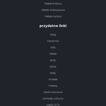
Meble Krosno
Meble Kolbuszowa
Meble Łańcut
przydatne linki
blog
narożniki
sofy
fotele
pufy
łóżka
stoły
krzesła
hokery
stoliki kawowe
komody witryny
szafki RTV