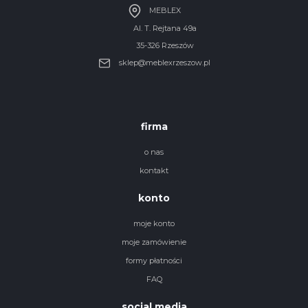
MEBLEX
Al. T. Rejtana 49a
35-326 Rzeszów
sklep@meblexrzeszow.pl
firma
o nas
kontakt
konto
moje konto
moje zamówienie
formy płatności
FAQ
social media