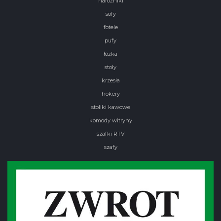
narożniki
sofy
fotele
pufy
łóżka
stoły
krzesła
hokery
stoliki kawowe
komody witryny
szafki RTV
szafy