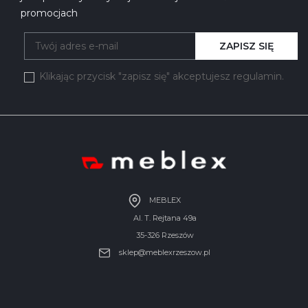
promocjach
ZAPISZ SIĘ
Klikając przycisk "zapisz się" akceptujesz regulamin.
MEBLEX
Al. T. Rejtana 49a
35-326 Rzeszów
sklep@meblexrzeszow.pl