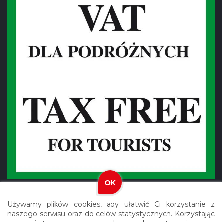
OK
Używamy plików cookies, aby ułatwić Ci korzystanie z
naszego serwisu oraz do celów statystycznych. Korzystając