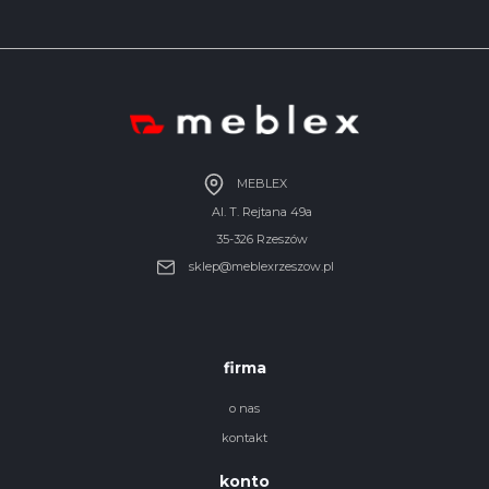
MEBLEX
Al. T. Rejtana 49a
35-326 Rzeszów
sklep@meblexrzeszow.pl
firma
o nas
kontakt
konto