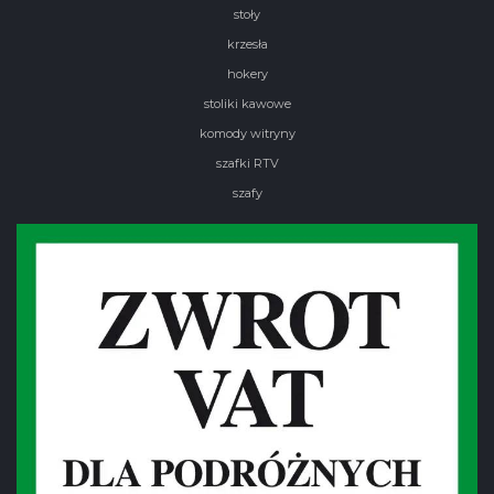
stoły
krzesła
hokery
stoliki kawowe
komody witryny
szafki RTV
szafy