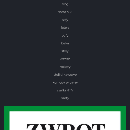
blog
narożniki
sofy
fotele
pufy
łóżka
stoły
krzesła
hokery
stoliki kawowe
komody witryny
szafki RTV
szafy