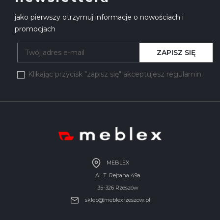
jako pierwszy otrzymuj informacje o nowościach i
promocjach
ZAPISZ SIĘ
Klikając przycisk "zapisz się" akceptujesz regulamin.
MEBLEX
Al. T. Rejtana 49a
35-326 Rzeszów
sklep@meblexrzeszow.pl