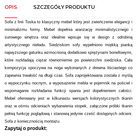
OPIS
SZCZEGÓŁY PRODUKTU
Sofa z linii Toska to klasyczny mebel który jest zwieńczenie elegancji i
minimalizmu formy. Mebel dopełnia aranżację minimalistycznego i
surowego wnętrza oraz idealnie wpisuje się w design z odrobiną
artystycznego nieładu. Siedziskom sofy wypełniono miękką pianką
najwyższego gatunku wzmocnioną dodatkowo sprężynami bonellowymi,
które rozkładają ciężar równomiernie po powierzchni siedziska. Cała
kompozycja spoczywa na noga wykonanych z drewna liściastego co
zapewnia trwałość na długi czas. Sofa zaprojektowana została z myślą
o wypoczynku nocnym, a wyposażenie mebla w pojemnik na pościel i
wspomaganie rozkładania funkcji spania jest dopełnieniem całości.
Mebel oferowany jest w kilkunastu wersjach kolorystycznych tkanin
oraz w ośmiu odcieniach wybarwienia stopek, załączone próbki tkanin
pełnią funkcję poglądową i stanowią jedynie cześć dostępnych odcieni.
Sofa z koniecznością montażu.
Zapytaj o produkt: