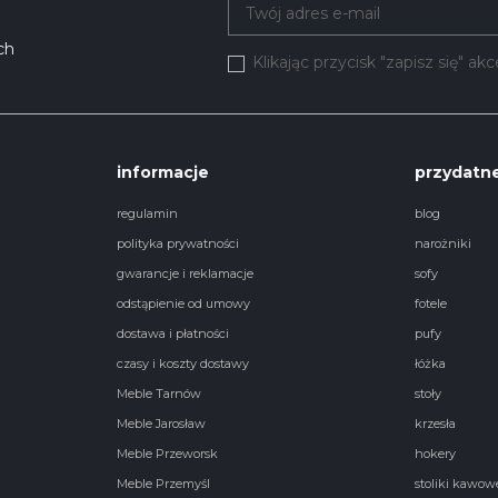
ch
Klikając przycisk "zapisz się" a
informacje
przydatne
regulamin
blog
polityka prywatności
narożniki
gwarancje i reklamacje
sofy
odstąpienie od umowy
fotele
dostawa i płatności
pufy
czasy i koszty dostawy
łóżka
Meble Tarnów
stoły
Meble Jarosław
krzesła
Meble Przeworsk
hokery
Meble Przemyśl
stoliki kawow