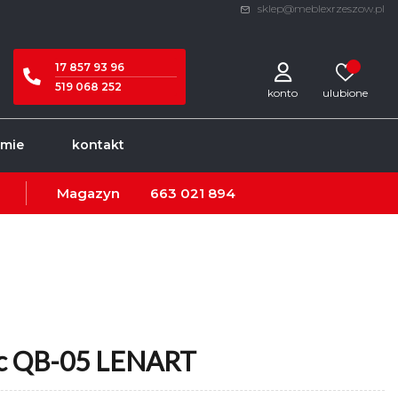
sklep@meblexrzeszow.pl
17 857 93 96
519 068 252
konto
rmie
kontakt
Magazyn
663 021 894
ic QB-05 LENART