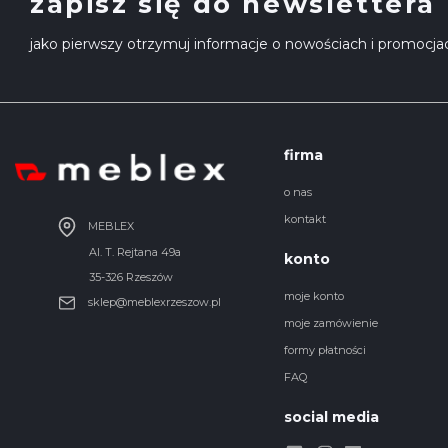
zapisz się do newslettera
jako pierwszy otrzymuj informacje o nowościach i promocja
firma
o nas
kontakt
MEBLEX
Al. T. Rejtana 49a
konto
35-326 Rzeszów
moje konto
sklep@meblexrzeszow.pl
moje zamówienie
formy płatności
FAQ
social media