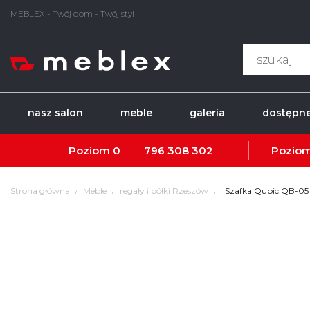
MEBLEX - Twój dom - Twój styl
nasz salon
meble
galeria
dostępne
Poziom 0
796 308 302
Poziom
Strona główna
Meble
regały i półki Rzeszów
Szafka Qubic QB-0