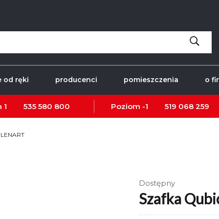
 od ręki
producenci
pomieszczenia
o fi
 1
535 580 800
Poziom -1
519 068 259
5 LENART
Dostępny
Szafka Qub