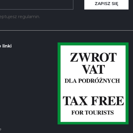
ZAPISZ SIĘ
kceptujesz regulamin.
 linki
e