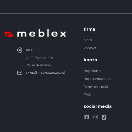
firma
o nas
kontakt
MEBLEX
Al. T. Rejtana 49a
konto
35-326 Rzeszów
moje konto
sklep@meblexrzeszow.pl
moje zamówienie
formy płatności
FAQ
social media