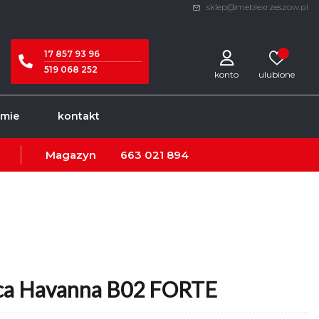
sklep@meblexrzeszow.pl
17 857 93 96
519 068 252
konto
rmie
kontakt
Magazyn
663 021 894
ąca Havanna B02 FORTE