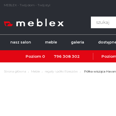
MEBLEX - Twój dom - Twój styl
nasz salon
meble
galeria
dostępne
Poziom 0
796 308 302
Poziom
Strona główna
Meble
regały i półki Rzeszów
Półka wisząca Hava