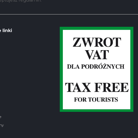
 linki
e
ny