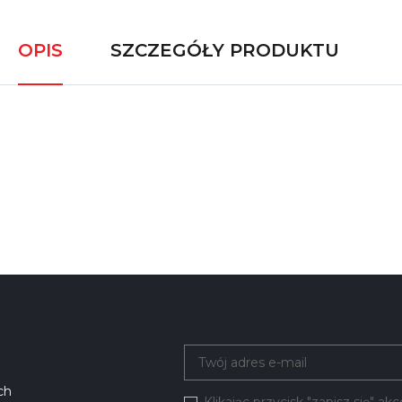
OPIS
SZCZEGÓŁY PRODUKTU
ch
Klikając przycisk "zapisz się" a