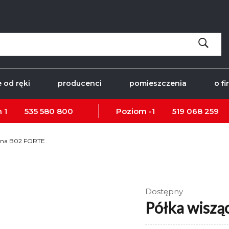
 od ręki
producenci
pomieszczenia
o fi
 1
535 580 800
Poziom -1
519 068 259
nna B02 FORTE
Dostępny
Półka wisz