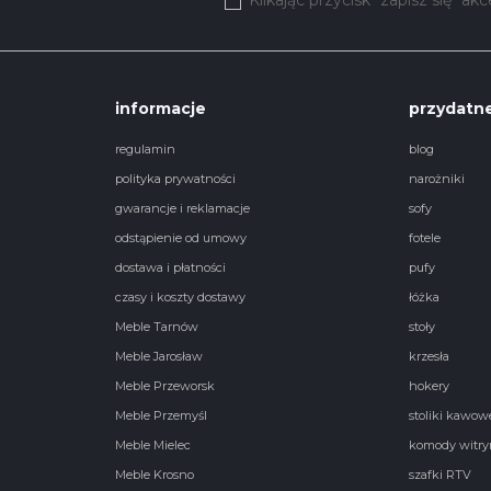
informacje
przydatne
regulamin
blog
polityka prywatności
narożniki
gwarancje i reklamacje
sofy
odstąpienie od umowy
fotele
dostawa i płatności
pufy
czasy i koszty dostawy
łóżka
Meble Tarnów
stoły
Meble Jarosław
krzesła
Meble Przeworsk
hokery
Meble Przemyśl
stoliki kawow
Meble Mielec
komody witry
Meble Krosno
szafki RTV