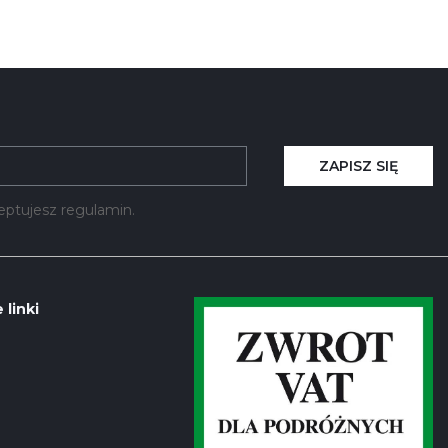
ZAPISZ SIĘ
kceptujesz regulamin.
 linki