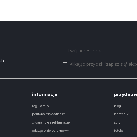
ch
Klikając przycisk "zapisz się" a
informacje
przydatne
regulamin
blog
polityka prywatności
narożniki
gwarancje i reklamacje
sofy
odstąpienie od umowy
fotele