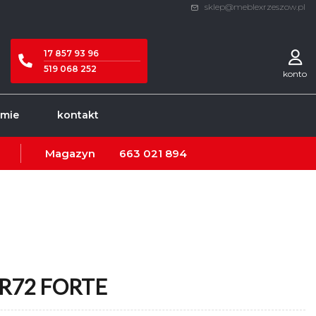
sklep@meblexrzeszow.pl
17 857 93 96
519 068 252
konto
rmie
kontakt
Magazyn
663 021 894
 R72 FORTE