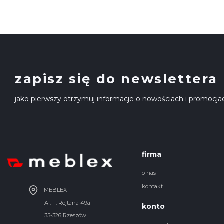
zapisz się do newslettera
jako pierwszy otrzymuj informacje o nowościach i promocja
firma
o nas
kontakt
MEBLEX
Al. T. Rejtana 49a
konto
35-326 Rzeszów