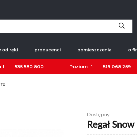
 od ręki
producenci
pomieszczenia
o fi
 1
535 580 800
Poziom -1
519 068 259
RTE
Dostępny
Regał Snow