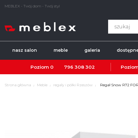
MEBLEX - Twój dom - Twój styl
nasz salon
meble
galeria
dostępne
Poziom 0
796 308 302
Poziom
Strona główna
Meble
regały i półki Rzeszów
Regał Snow R72 FO