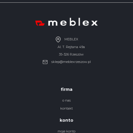
MEBLEX
Al. T. Rejtana 49a
35-326 Rzeszów
sklep@meblexrzeszow.pl
firma
o nas
kontakt
konto
moje konto