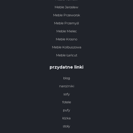
Meble Jarosław
Meble Przeworsk
Meble Przemyśl
Meble Mielec
Meble Krosno
Meble Kolbuszowa
Meble Łańcut
przydatne linki
blog
narożniki
sofy
fotele
pufy
łóżka
stoły