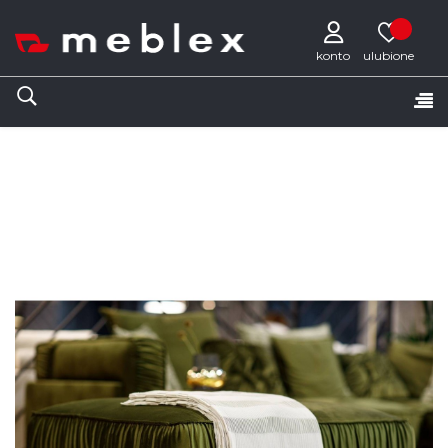
konto
Tog
☰
nav