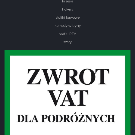
krzesła
hokery
stoliki kawowe
komody witryny
szafki RTV
szafy