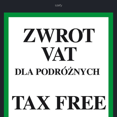
szafy