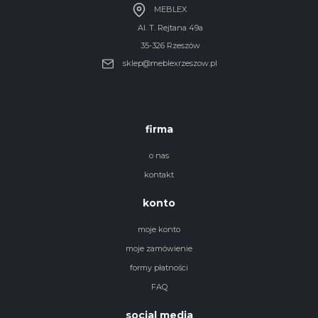
MEBLEX
Al. T. Rejtana 49a
35-326 Rzeszów
sklep@meblexrzeszow.pl
firma
o nas
kontakt
konto
moje konto
moje zamówienie
formy płatności
FAQ
social media