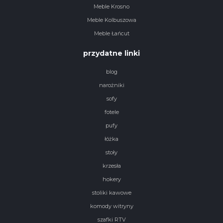
Meble Krosno
Meble Kolbuszowa
Meble Łańcut
przydatne linki
blog
narożniki
sofy
fotele
pufy
łóżka
stoły
krzesła
hokery
stoliki kawowe
komody witryny
szafki RTV