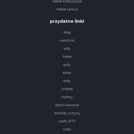
Meble Kolbuszowa
Meble Łańcut
przydatne linki
blog
narożniki
sofy
fotele
pufy
łóżka
stoły
krzesła
hokery
stoliki kawowe
komody witryny
szafki RTV
szafy