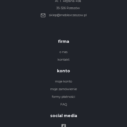
Al. T. Rejtana 49a
35-326 Rzeszów
sklep@meblexrzeszow.pl
firma
o nas
kontakt
konto
moje konto
moje zamówienie
formy płatności
FAQ
social media