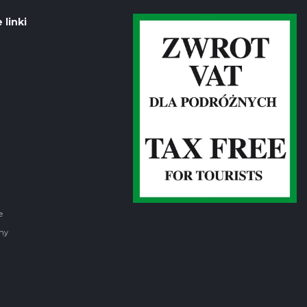
 linki
e
ny