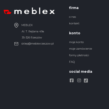
firma
o nas
kontakt
MEBLEX
Al. T. Rejtana 49a
konto
35-326 Rzeszów
moje konto
sklep@meblexrzeszow.pl
moje zamówienie
formy płatności
FAQ
social media