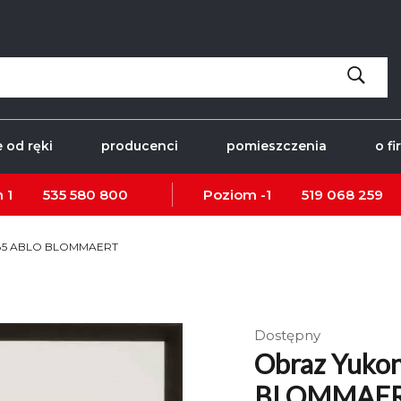
 od ręki
producenci
pomieszczenia
o fi
 1
535 580 800
Poziom -1
519 068 259
x85 ABLO BLOMMAERT
Dostępny
Obraz Yuko
BLOMMAE