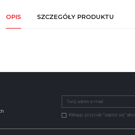
OPIS
SZCZEGÓŁY PRODUKTU
ch
Klikając przycisk "zapisz się" a