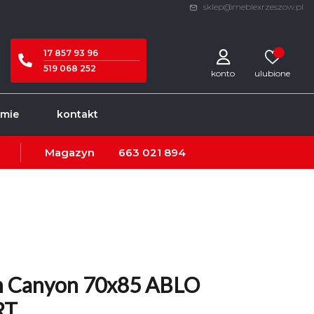
sklep@meblexrzeszow.pl
17 857 93 96
519 068 252
konto
rmie
kontakt
Magazyn
663 021 894
n Canyon 70x85 ABLO
RT