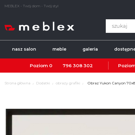
MEBLEX - Twój dom - Twój styl
nasz salon
meble
galeria
dostępne
Poziom 0
796 308 302
Poziom
Strona główna
Dodatki
obrazy grafiki
Obraz Yukon Canyon 70