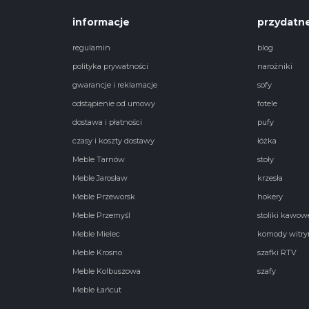
informacje
przydatne
regulamin
blog
polityka prywatności
narożniki
gwarancje i reklamacje
sofy
odstąpienie od umowy
fotele
dostawa i płatności
pufy
czasy i koszty dostawy
łóżka
Meble Tarnów
stoły
Meble Jarosław
krzesła
Meble Przeworsk
hokery
Meble Przemyśl
stoliki kawow
Meble Mielec
komody witry
Meble Krosno
szafki RTV
Meble Kolbuszowa
szafy
Meble Łańcut