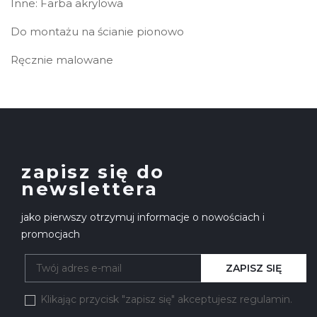
Inne: Farba akrylowa
Do montażu na ścianie pionowo
Ręcznie malowane
zapisz się do
newslettera
jako pierwszy otrzymuj informacje o nowościach i
promocjach
ZAPISZ SIĘ
Klikając przycisk "zapisz się" akceptujesz regulamin.