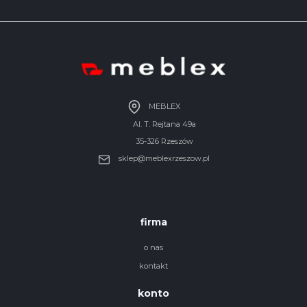
MEBLEX
Al. T. Rejtana 49a
35-326 Rzeszów
sklep@meblexrzeszow.pl
firma
o nas
kontakt
konto