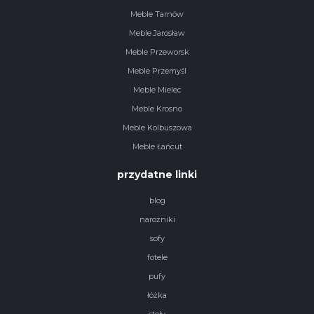
Meble Tarnów
Meble Jarosław
Meble Przeworsk
Meble Przemyśl
Meble Mielec
Meble Krosno
Meble Kolbuszowa
Meble Łańcut
przydatne linki
blog
narożniki
sofy
fotele
pufy
łóżka