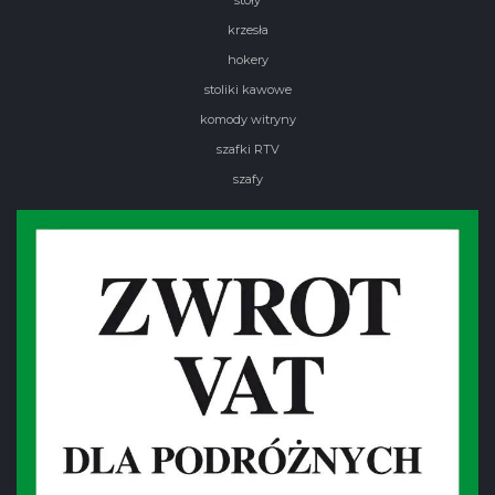
stoły
krzesła
hokery
stoliki kawowe
komody witryny
szafki RTV
szafy