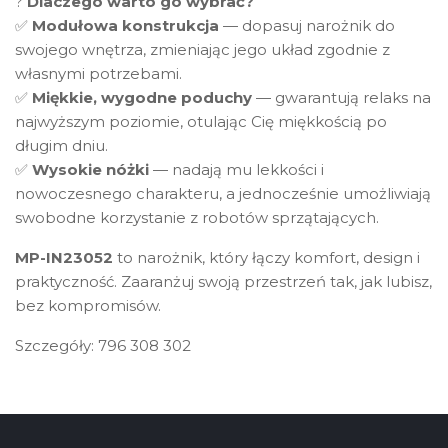
?
Dlaczego warto go wybrać?
✅
Modułowa konstrukcja
— dopasuj narożnik do
swojego wnętrza, zmieniając jego układ zgodnie z
własnymi potrzebami.
✅
Miękkie, wygodne poduchy
— gwarantują relaks na
najwyższym poziomie, otulając Cię miękkością po
długim dniu.
✅
Wysokie nóżki
— nadają mu lekkości i
nowoczesnego charakteru, a jednocześnie umożliwiają
swobodne korzystanie z robotów sprzątających.
MP-IN23052
to narożnik, który łączy komfort, design i
praktyczność. Zaaranżuj swoją przestrzeń tak, jak lubisz,
bez kompromisów.
Szczegóły: 796 308 302