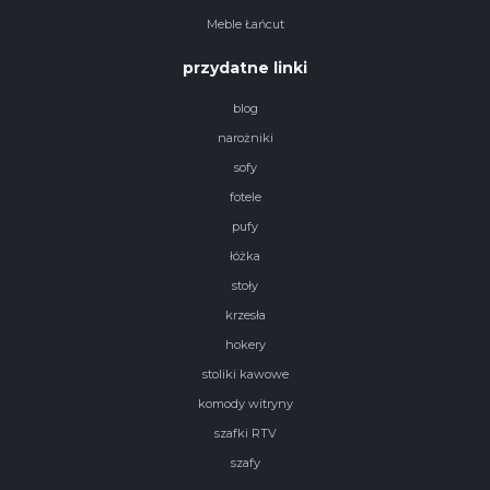
Meble Łańcut
przydatne linki
blog
narożniki
sofy
fotele
pufy
łóżka
stoły
krzesła
hokery
stoliki kawowe
komody witryny
szafki RTV
szafy