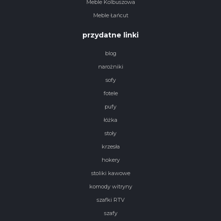
Meble Kolbuszowa
Meble Łańcut
przydatne linki
blog
narożniki
sofy
fotele
pufy
łóżka
stoły
krzesła
hokery
stoliki kawowe
komody witryny
szafki RTV
szafy