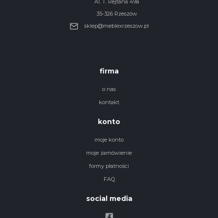
Al. T. Rejtana 49a
35-326 Rzeszów
sklep@meblexrzeszow.pl
firma
o nas
kontakt
konto
moje konto
moje zamówienie
formy płatności
FAQ
social media