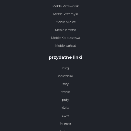
Meble Przeworsk
Meble Przemyśl
Meble Mielec
Meble Krosno
Meble Kolbuszowa
Meble Łańcut
przydatne linki
blog
narożniki
sofy
fotele
pufy
łóżka
stoły
krzesła