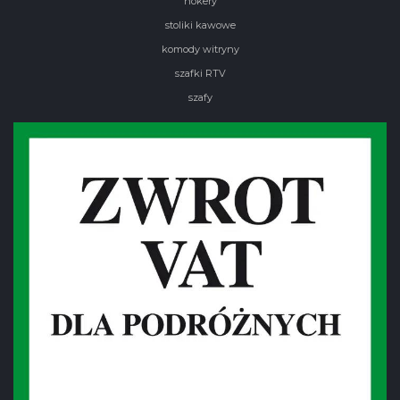
hokery
stoliki kawowe
komody witryny
szafki RTV
szafy