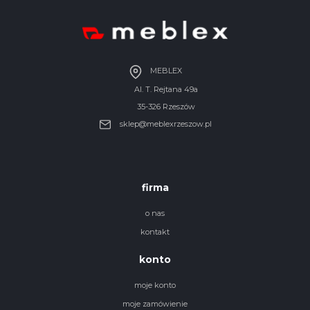
MEBLEX
Al. T. Rejtana 49a
35-326 Rzeszów
sklep@meblexrzeszow.pl
firma
o nas
kontakt
konto
moje konto
moje zamówienie