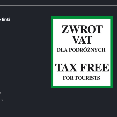
 linki
e
ny