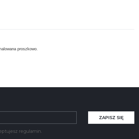
l malowana proszkowo.
ZAPISZ SIĘ
kceptujesz regulamin.