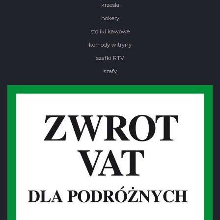
krzesła
hokery
stoliki kawowe
komody witryny
szafki RTV
szafy