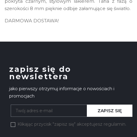
pokryta czarnym, stylowym lakierem. Tafla z fazą o
szerokości 8 mm pięknie odbije załamujące się światło.
DARMOWA DOSTAWA!
zapisz się do
newslettera
jako pierwszy otrzymuj informacje o nowościach i
promocjach
ZAPISZ SIĘ
Klikając przycisk "zapisz się" akceptujesz regulamin.