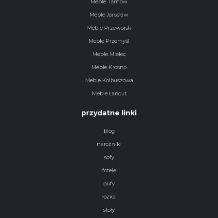
Meble Tarnów
Meble Jarosław
Meble Przeworsk
Meble Przemyśl
Meble Mielec
Meble Krosno
Meble Kolbuszowa
Meble Łańcut
przydatne linki
blog
narożniki
sofy
fotele
pufy
łóżka
stoły