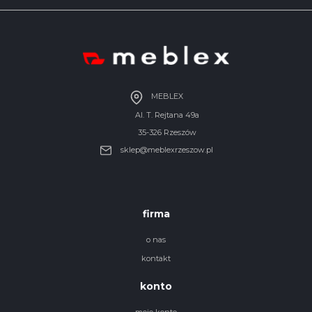
MEBLEX
Al. T. Rejtana 49a
35-326 Rzeszów
sklep@meblexrzeszow.pl
firma
o nas
kontakt
konto