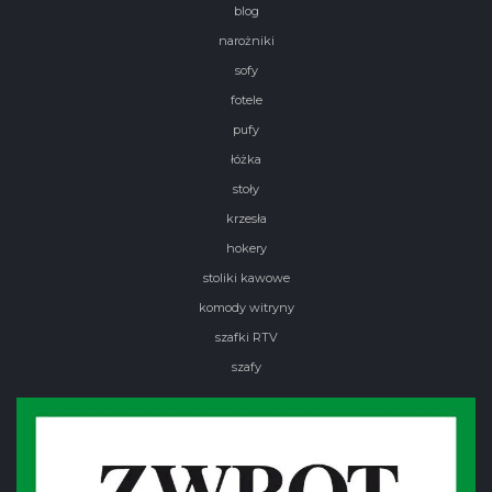
blog
narożniki
sofy
fotele
pufy
łóżka
stoły
krzesła
hokery
stoliki kawowe
komody witryny
szafki RTV
szafy