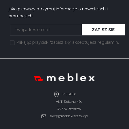
jako pierwszy otrzymuj informacje o nowościach i
promocjach
ZAPISZ SIĘ
Klikając przycisk "zapisz się" akceptujesz regulamin.
MEBLEX
Al. T. Rejtana 49a
35-326 Rzeszów
sklep@meblexrzeszow.pl