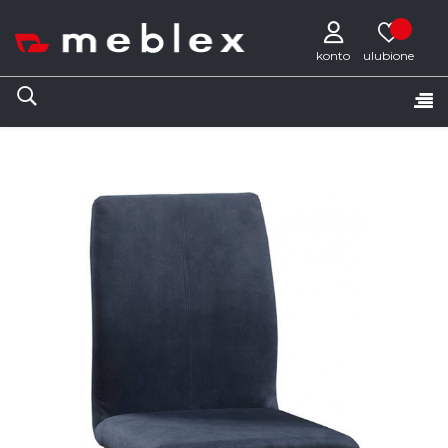
konto
Tog
☰
nav