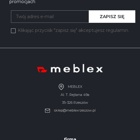
promocjach
ZAPISZ SIĘ
Klikając przycisk "zapisz się" akceptujesz regulamin.
MEBLEX
Al. T. Rejtana 49a
35-326 Rzeszów
sklep@meblexrzeszow.pl
firma