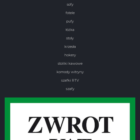
sofy
fotele
pufy
łóżka
stoły
krzesła
hokery
stoliki kawowe
komody witryny
szafki RTV
szafy