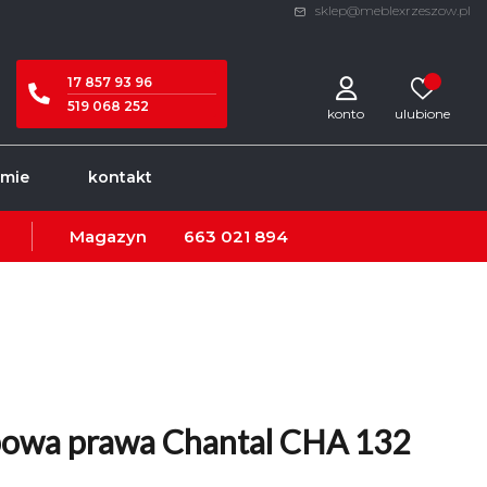
sklep@meblexrzeszow.pl
17 857 93 96
519 068 252
konto
rmie
kontakt
Magazyn
663 021 894
bowa prawa Chantal CHA 132