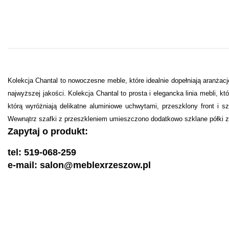
Kolekcja Chantal to nowoczesne meble, które idealnie dopełniają aranżacj
najwyższej jakości. Kolekcja Chantal to prosta i elegancka linia mebli, k
którą wyróżniają delikatne aluminiowe uchwytami, przeszklony front i s
Wewnątrz szafki z przeszkleniem umieszczono dodatkowo szklane półki z 
Zapytaj o produkt:
tel: 519-068-259
e-mail: salon@meblexrzeszow.pl