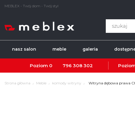
MEBLEX - Twój dom - Twój styl
nasz salon
meble
galeria
dostępne
Poziom 0
796 308 302
Poziom
Strona główna
Meble
komody witryny
Witryna dębowa prawa Ch