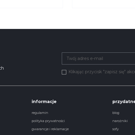
SIAK
818 KRYSIAK
ch
Klikając przycisk "zapisz się" a
informacje
przydatne
regulamin
blog
polityka prywatności
narożniki
gwarancje i reklamacje
sofy