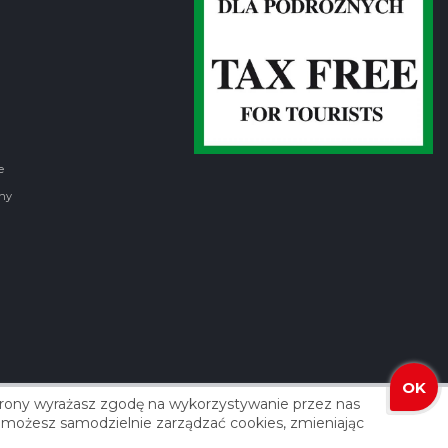
e
ny
OK
strony wyrażasz zgodę na wykorzystywanie przez nas
izacja: Agencja Reklamowa ROXART
 że możesz samodzielnie zarządzać cookies, zmieniając