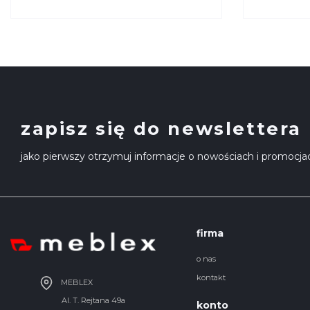
056 KRYSIAK
817 KRY
zapisz się do newslettera
jako pierwszy otrzymuj informacje o nowościach i promocja
firma
o nas
kontakt
MEBLEX
Al. T. Rejtana 49a
konto