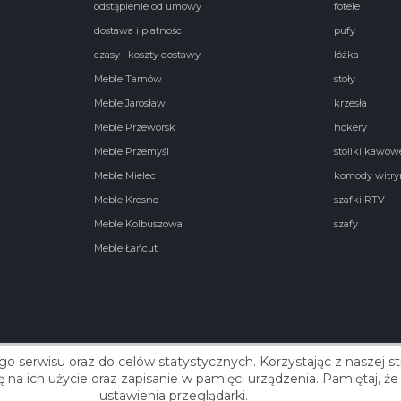
odstąpienie od umowy
fotele
dostawa i płatności
pufy
czasy i koszty dostawy
łóżka
Meble Tarnów
stoły
Meble Jarosław
krzesła
Meble Przeworsk
hokery
Meble Przemyśl
stoliki kawow
Meble Mielec
komody witry
Meble Krosno
szafki RTV
Meble Kolbuszowa
szafy
Meble Łańcut
go serwisu oraz do celów statystycznych. Korzystając z naszej 
Real
się na ich użycie oraz zapisanie w pamięci urządzenia. Pamiętaj,
ustawienia przeglądarki.