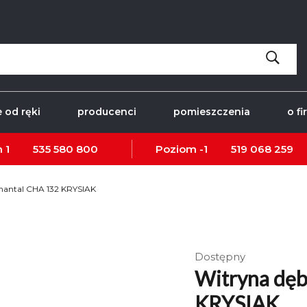
 od ręki
producenci
pomieszczenia
o fi
 1
535 580 800
Poziom -1
519 068 259
antal CHA 132 KRYSIAK
Dostępny
Witryna dę
KRYSIAK