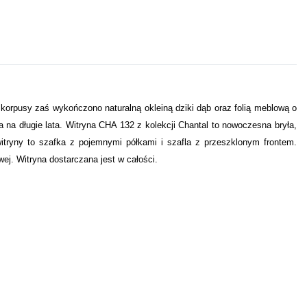
, korpusy zaś wykończono naturalną okleiną dziki dąb oraz folią meblową o
za na długie lata. Witryna CHA 132 z kolekcji Chantal to nowoczesna bryła,
 witryny to szafka z pojemnymi półkami i szafla z przeszklonym frontem.
j. Witryna dostarczana jest w całości.