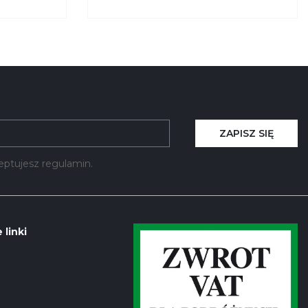
819 KRYSIAK
ZAPISZ SIĘ
kceptujesz regulamin.
 linki