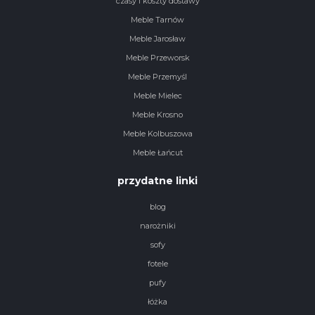
czasy i koszty dostawy
Meble Tarnów
Meble Jarosław
Meble Przeworsk
Meble Przemyśl
Meble Mielec
Meble Krosno
Meble Kolbuszowa
Meble Łańcut
przydatne linki
blog
narożniki
sofy
fotele
pufy
łóżka