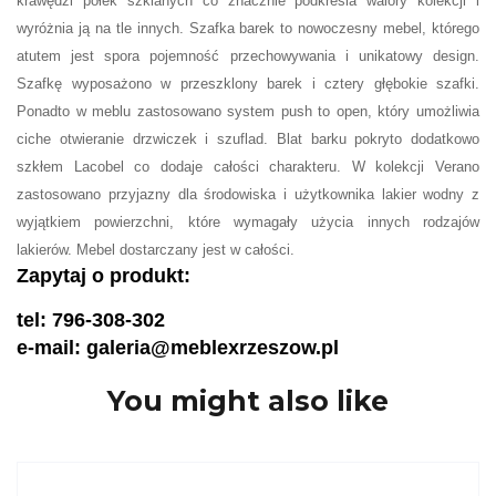
krawędzi półek szklanych co znacznie podkreśla walory kolekcji i
wyróżnia ją na tle innych. Szafka barek to nowoczesny mebel, którego
atutem jest spora pojemność przechowywania i unikatowy design.
Szafkę wyposażono w przeszklony barek i cztery głębokie szafki.
Ponadto w meblu zastosowano system push to open, który umożliwia
ciche otwieranie drzwiczek i szuflad. Blat barku pokryto dodatkowo
szkłem Lacobel co dodaje całości charakteru. W kolekcji Verano
zastosowano przyjazny dla środowiska i użytkownika lakier wodny z
wyjątkiem powierzchni, które wymagały użycia innych rodzajów
lakierów. Mebel dostarczany jest w całości.
Zapytaj o produkt:
tel: 796-308-302
e-mail: galeria@meblexrzeszow.pl
You might also like