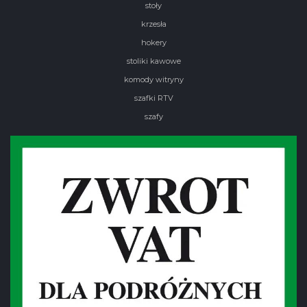
stoły
krzesła
hokery
stoliki kawowe
komody witryny
szafki RTV
szafy