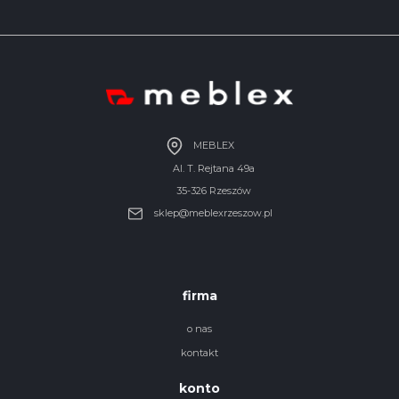
MEBLEX
Al. T. Rejtana 49a
35-326 Rzeszów
sklep@meblexrzeszow.pl
firma
o nas
kontakt
konto