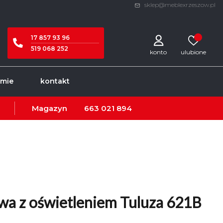
sklep@meblexrzeszow.pl
17 857 93 96
519 068 252
konto
rmie
kontakt
Magazyn
663 021 894
wa z oświetleniem Tuluza 621B