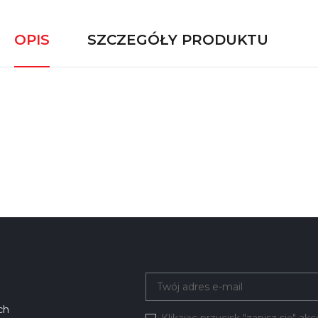
OPIS
SZCZEGÓŁY PRODUKTU
ch
Klikając przycisk "zapisz się" a