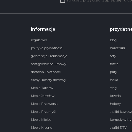
informacje
przydatne
regulamin
blog
polityka prywatności
narożniki
gwarancje i reklamacje
sofy
odstąpienie od umowy
fotele
dostawa i płatności
pufy
czasy i koszty dostawy
łóżka
Meble Tarnów
stoły
Meble Jarosław
krzesła
Meble Przeworsk
hokery
Meble Przemyśl
stoliki kawow
Meble Mielec
komody witry
Meble Krosno
szafki RTV