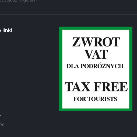
 linki
e
ny