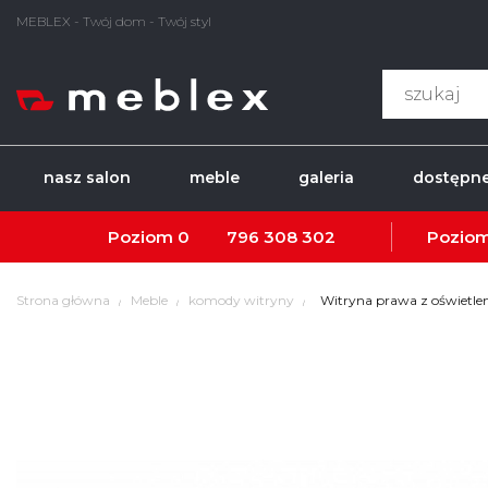
MEBLEX - Twój dom - Twój styl
nasz salon
meble
galeria
dostępne
Poziom 0
796 308 302
Poziom
Strona główna
Meble
komody witryny
Witryna prawa z oświetl