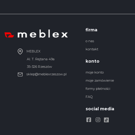
firma
o nas
kontakt
MEBLEX
Al. T. Rejtana 49a
konto
35-326 Rzeszów
moje konto
sklep@meblexrzeszow.pl
moje zamówienie
formy płatności
FAQ
social media