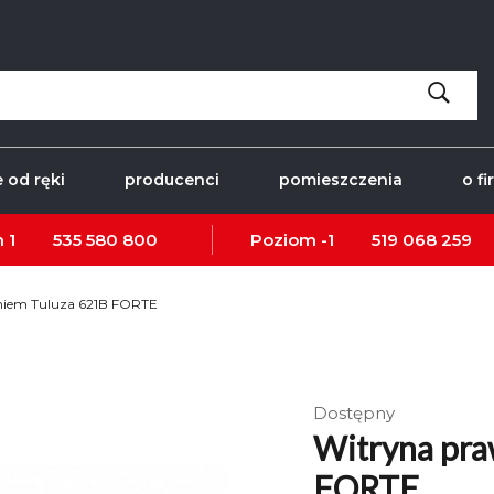
 od ręki
producenci
pomieszczenia
o fi
 1
535 580 800
Poziom -1
519 068 259
eniem Tuluza 621B FORTE
Dostępny
Witryna pra
FORTE