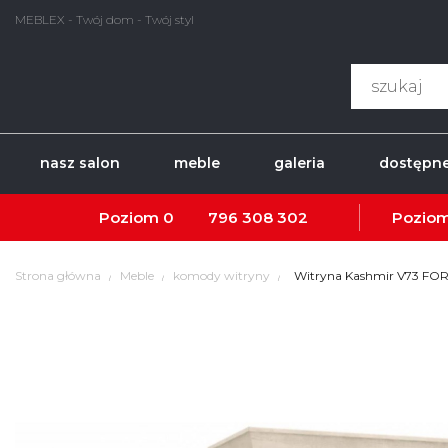
MEBLEX - Twój dom - Twój styl
nasz salon
meble
galeria
dostępne
Poziom 0
796 308 302
Poziom
Strona główna
Meble
komody witryny
Witryna Kashmir V73 FO