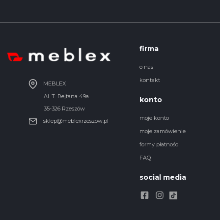
firma
o nas
kontakt
MEBLEX
Al. T. Rejtana 49a
konto
35-326 Rzeszów
moje konto
sklep@meblexrzeszow.pl
moje zamówienie
formy płatności
FAQ
social media