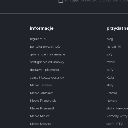
informacje
przydatne
regulamin
blog
polityka prywatności
narożniki
gwarancje i reklamacje
sofy
odstąpienie od umowy
fotele
dostawa i płatności
pufy
czasy i koszty dostawy
łóżka
Meble Tarnów
stoły
Meble Jarosław
krzesła
Meble Przeworsk
hokery
Meble Przemyśl
stoliki kawow
Meble Mielec
komody witry
Meble Krosno
szafki RTV