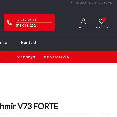
sklep@meblexrzeszow.pl
17 857 93 96
519 068 252
konto
rmie
kontakt
Magazyn
663 021 894
shmir V73 FORTE