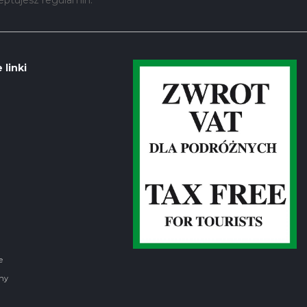
 linki
e
ny