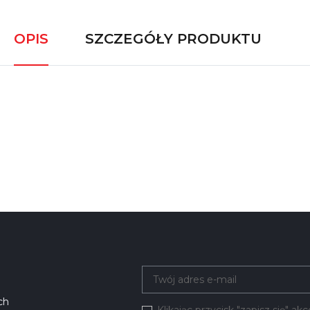
OPIS
SZCZEGÓŁY PRODUKTU
ch
Klikając przycisk "zapisz się" a