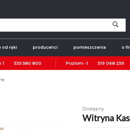
 od ręki
producenci
pomieszczenia
o fi
 1
535 580 800
Poziom -1
519 068 259
RTE
Dostępny
Witryna Ka