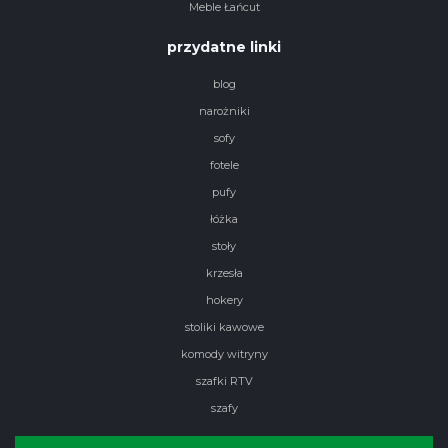
Meble Łańcut
przydatne linki
blog
narożniki
sofy
fotele
pufy
łóżka
stoły
krzesła
hokery
stoliki kawowe
komody witryny
szafki RTV
szafy