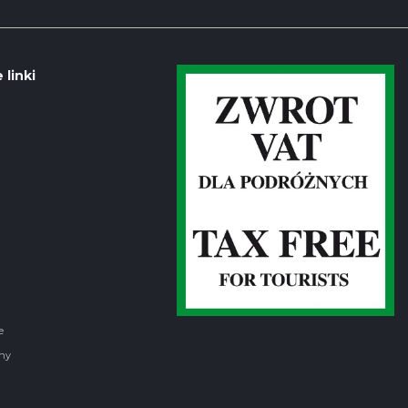
 linki
e
ny