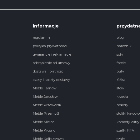
informacje
przydatne
regulamin
blog
polityka prywatności
narożniki
gwarancje i reklamacje
sofy
odstąpienie od umowy
fotele
dostawa i płatności
pufy
czasy i koszty dostawy
łóżka
Meble Tarnów
stoły
Meble Jarosław
krzesła
Meble Przeworsk
hokery
Meble Przemyśl
stoliki kawow
Meble Mielec
komody witry
Meble Krosno
szafki RTV
Meble Kolbuszowa
szafy