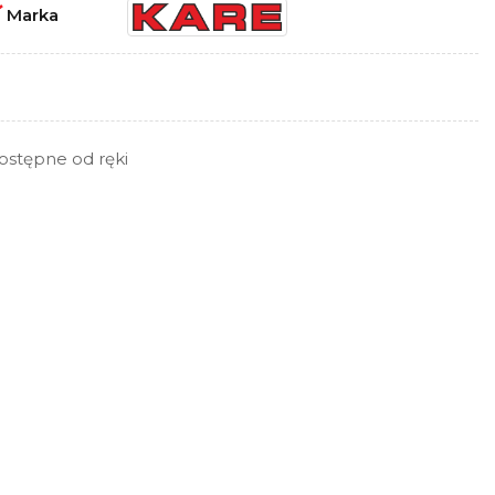
ł
Marka
ostępne od ręki