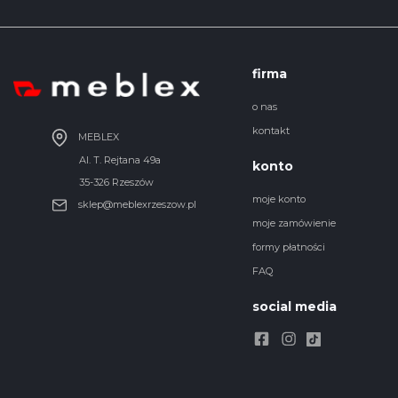
firma
o nas
kontakt
MEBLEX
Al. T. Rejtana 49a
konto
35-326 Rzeszów
moje konto
sklep@meblexrzeszow.pl
moje zamówienie
formy płatności
FAQ
social media