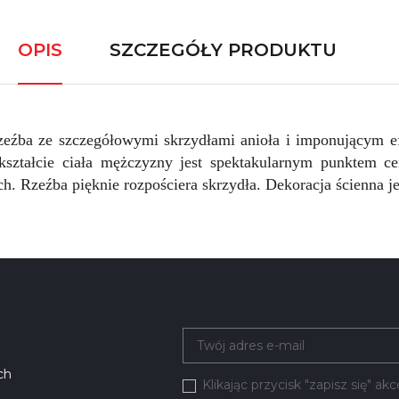
OPIS
SZCZEGÓŁY PRODUKTU
rzeźba ze szczegółowymi skrzydłami anioła i imponującym e
ształcie ciała mężczyzny jest spektakularnym punktem c
h. Rzeźba pięknie rozpościera skrzydła. Dekoracja ścienna j
ch
Klikając przycisk "zapisz się" a