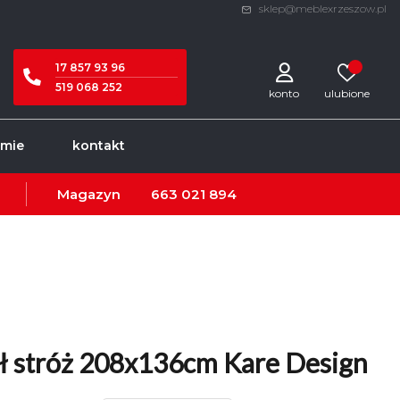
sklep@meblexrzeszow.pl
17 857 93 96
519 068 252
konto
rmie
kontakt
Magazyn
663 021 894
ł stróż 208x136cm Kare Design