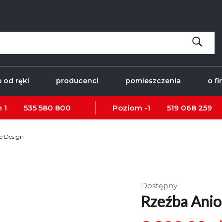
 od ręki
producenci
pomieszczenia
o fi
 1
535 580 800
Poziom -1
519 068 259
e Design
Dostępny
Rzeźba Anio