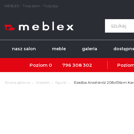
MEBLEX - Twój dom - Twój styl
nasz salon
meble
galeria
dostępne
Poziom 0
796 308 302
Poziom
Strona główna
Dodatki
figurki
Rzeźba Anioł stróż 208x136cm Kar