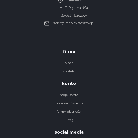
Al. T. Rejtana 49a
35-326 Rzeszów
sklep@meblexrzeszow.pl
firma
o nas
kontakt
konto
moje konto
moje zamówienie
formy płatności
FAQ
social media