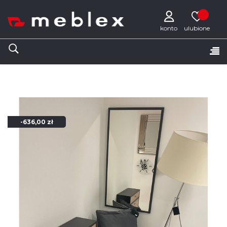
konto
Tog
☰
nav
-636,00 zł