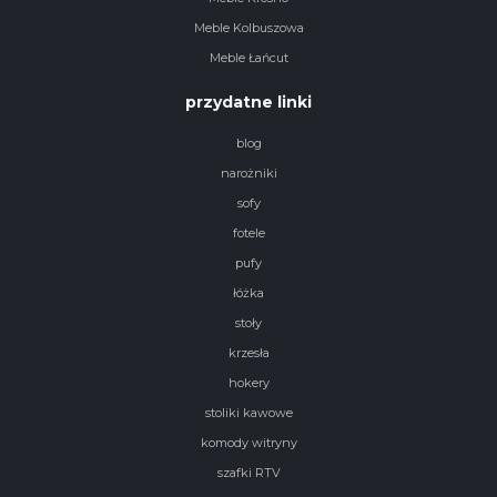
Meble Kolbuszowa
Meble Łańcut
przydatne linki
blog
narożniki
sofy
fotele
pufy
łóżka
stoły
krzesła
hokery
stoliki kawowe
komody witryny
szafki RTV