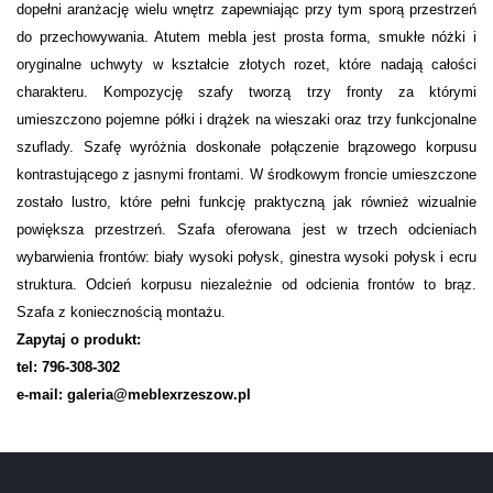
dopełni aranżację wielu wnętrz zapewniając przy tym sporą przestrzeń
do przechowywania. Atutem mebla jest prosta forma, smukłe nóżki i
oryginalne uchwyty w kształcie złotych rozet, które nadają całości
charakteru. Kompozycję szafy tworzą trzy fronty za którymi
umieszczono pojemne półki i drążek na wieszaki oraz trzy funkcjonalne
szuflady. Szafę wyróżnia doskonałe połączenie brązowego korpusu
kontrastującego z jasnymi frontami. W środkowym froncie umieszczone
zostało lustro, które pełni funkcję praktyczną jak również wizualnie
powiększa przestrzeń. Szafa oferowana jest w trzech odcieniach
wybarwienia frontów: biały wysoki połysk, ginestra wysoki połysk i ecru
struktura. Odcień korpusu niezależnie od odcienia frontów to brąz.
Szafa z koniecznością montażu.
Zapytaj o produkt:
tel: 796-308-302
e-mail: galeria@meblexrzeszow.pl