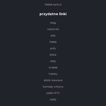
Meble Łańcut
przydatne linki
blog
narożniki
sofy
fotele
pufy
łóżka
stoły
krzesła
hokery
stoliki kawowe
komody witryny
szafki RTV
szafy