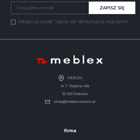
ZAPISZ SIĘ
Klikając przycisk "zapisz się" akceptujesz regulamin.
MEBLEX
Al. T. Rejtana 49a
35-326 Rzeszów
sklep@meblexrzeszow.pl
firma