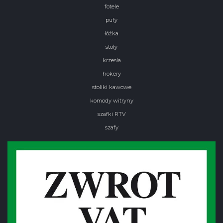
fotele
pufy
łóżka
stoły
krzesła
hokery
stoliki kawowe
komody witryny
szafki RTV
szafy