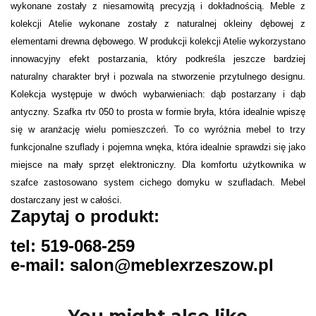
wykonane zostały z niesamowitą precyzją i dokładnością. Meble z
kolekcji Atelie wykonane zostały z naturalnej okleiny dębowej z
elementami drewna dębowego. W produkcji kolekcji Atelie wykorzystano
innowacyjny efekt postarzania, który podkreśla jeszcze bardziej
naturalny charakter brył i pozwala na stworzenie przytulnego designu.
Kolekcja występuje w dwóch wybarwieniach: dąb postarzany i dąb
antyczny. Szafka rtv 050 to prosta w formie bryła, która idealnie wpiszę
się w aranżację wielu pomieszczeń. To co wyróżnia mebel to trzy
funkcjonalne szuflady i pojemna wnęka, która idealnie sprawdzi się jako
miejsce na mały sprzęt elektroniczny. Dla komfortu użytkownika w
szafce zastosowano system cichego domyku w szufladach. Mebel
dostarczany jest w całości.
Zapytaj o produkt:
tel: 519-068-259
e-mail: salon@meblexrzeszow.pl