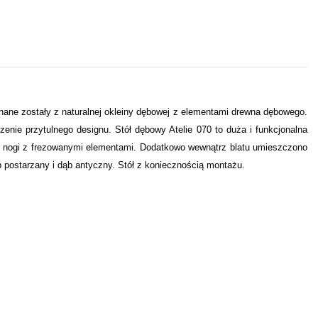
konane zostały z naturalnej okleiny dębowej z elementami drewna dębowego.
rzenie przytulnego designu. Stół dębowy Atelie 070 to duża i funkcjonalna
lat i nogi z frezowanymi elementami. Dodatkowo wewnątrz blatu umieszczono
 postarzany i dąb antyczny. Stół z koniecznością montażu.