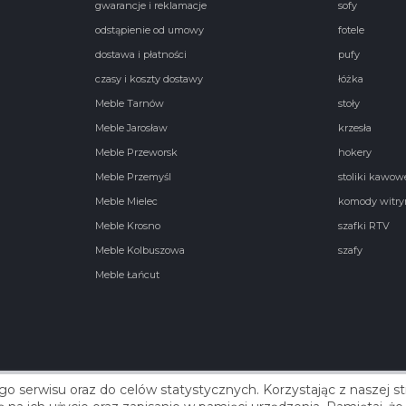
gwarancje i reklamacje
sofy
odstąpienie od umowy
fotele
dostawa i płatności
pufy
czasy i koszty dostawy
łóżka
Meble Tarnów
stoły
Meble Jarosław
krzesła
Meble Przeworsk
hokery
Meble Przemyśl
stoliki kawow
Meble Mielec
komody witry
Meble Krosno
szafki RTV
Meble Kolbuszowa
szafy
Meble Łańcut
go serwisu oraz do celów statystycznych. Korzystając z naszej 
Real