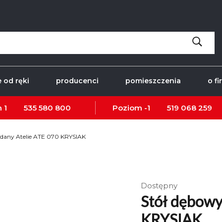
 od ręki
producenci
pomieszczenia
o fi
 1
535 580 800
Poziom -1
519 068 259
adany Atelie ATE 070 KRYSIAK
Dostępny
Stół dębowy
KRYSIAK