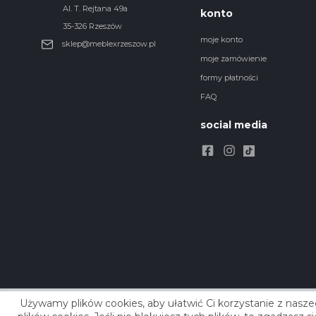
Al. T. Rejtana 49a
konto
35-326 Rzeszów
moje konto
sklep@meblexrzeszow.pl
moje zamówienie
formy płatności
FAQ
social media
Używamy plików cookies, aby ułatwić Ci korzystanie z nasze
Copyright © 2021 Meblex. Wszystkie prawa zastrzeżone.