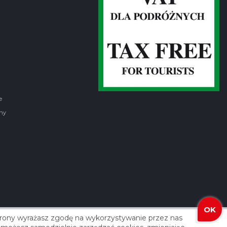
e
ny
OK
strony wyrażasz zgodę na wykorzystywanie przez nas
izacja: Agencja Reklamowa ROXART