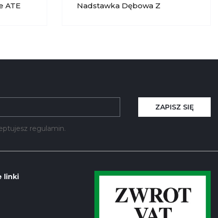
e ATE
Nadstawka Dębowa Z
Oświetleniem Atelie ATE 022
KRYSIAK
ZAPISZ SIĘ
kceptujesz regulamin.
 linki