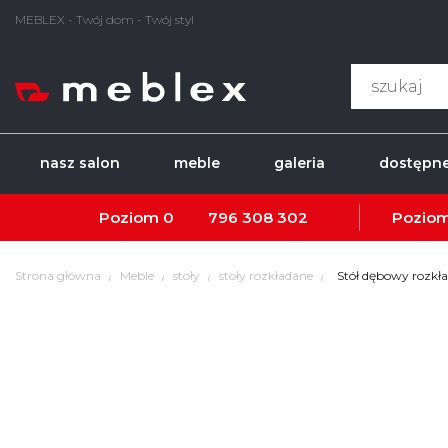
MEBLEX - Twój dom - Twój styl
nasz salon
meble
galeria
dostępne
Poziom 0
796 308 302
Poziom
Strona główna
Meble
stoły
stoły rozkładane
Stół dębowy rozkł