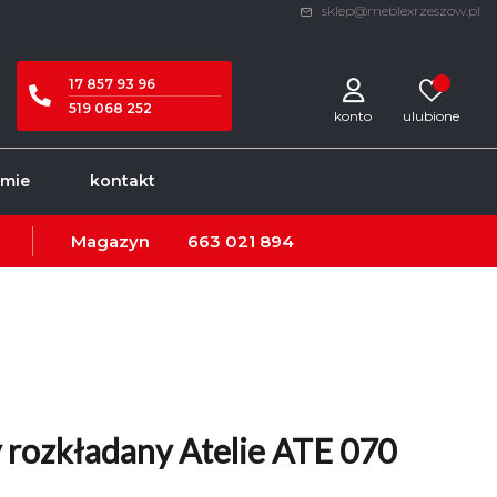
sklep@meblexrzeszow.pl
17 857 93 96
519 068 252
konto
rmie
kontakt
Magazyn
663 021 894
 rozkładany Atelie ATE 070