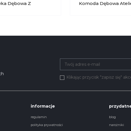
wka Dębowa Z
Komoda Dębowa Ateli
eniem Atelie ATE 020
012 KRYSIAK
K
ch
Klikając przycisk "zapisz się" a
informacje
przydatne
regulamin
blog
polityka prywatności
narożniki