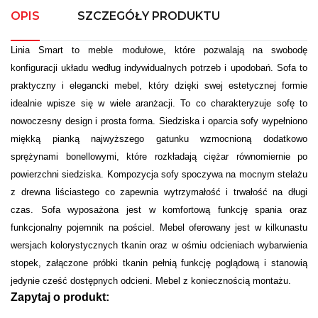
OPIS
SZCZEGÓŁY PRODUKTU
Linia Smart to meble modułowe, które pozwalają na swobodę
konfiguracji układu według indywidualnych potrzeb i upodobań. Sofa to
praktyczny i elegancki mebel, który dzięki swej estetycznej formie
idealnie wpisze się w wiele aranżacji. To co charakteryzuje sofę to
nowoczesny design i prosta forma. Siedziska i oparcia sofy wypełniono
miękką pianką najwyższego gatunku wzmocnioną dodatkowo
sprężynami bonellowymi, które rozkładają ciężar równomiernie po
powierzchni siedziska. Kompozycja sofy spoczywa na mocnym stelażu
z drewna liściastego co zapewnia wytrzymałość i trwałość na długi
czas. Sofa wyposażona jest w komfortową funkcję spania oraz
funkcjonalny pojemnik na pościel. Mebel oferowany jest w kilkunastu
wersjach kolorystycznych tkanin oraz w ośmiu odcieniach wybarwienia
stopek, załączone próbki tkanin pełnią funkcję poglądową i stanowią
jedynie cześć dostępnych odcieni. Mebel z koniecznością montażu.
Zapytaj o produkt: