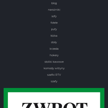
blog
narożniki
sofy
fotele
pufy
łóżka
stoły
krzesła
hokery
stoliki kawowe
komody witryny
szafki RTV
szafy