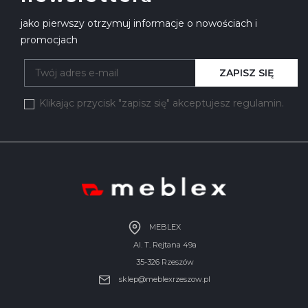
jako pierwszy otrzymuj informacje o nowościach i
promocjach
ZAPISZ SIĘ
Klikając przycisk "zapisz się" akceptujesz regulamin.
MEBLEX
Al. T. Rejtana 49a
35-326 Rzeszów
sklep@meblexrzeszow.pl