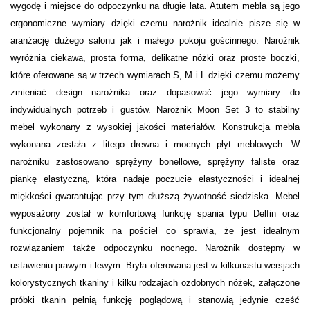
wygodę i miejsce do odpoczynku na długie lata. Atutem mebla są jego
ergonomiczne wymiary dzięki czemu narożnik idealnie pisze się w
aranżację dużego salonu jak i małego pokoju gościnnego. Narożnik
wyróżnia ciekawa, prosta forma, delikatne nóżki oraz proste boczki,
które oferowane są w trzech wymiarach S, M i L dzięki czemu możemy
zmieniać design narożnika oraz dopasować jego wymiary do
indywidualnych potrzeb i gustów. Narożnik Moon Set 3 to stabilny
mebel wykonany z wysokiej jakości materiałów. Konstrukcja mebla
wykonana została z litego drewna i mocnych płyt meblowych. W
narożniku zastosowano sprężyny bonellowe, sprężyny faliste oraz
piankę elastyczną, która nadaje poczucie elastyczności i idealnej
miękkości gwarantując przy tym dłuższą żywotność siedziska. Mebel
wyposażony został w komfortową funkcję spania typu Delfin oraz
funkcjonalny pojemnik na pościel co sprawia, że jest idealnym
rozwiązaniem także odpoczynku nocnego. Narożnik dostępny w
ustawieniu prawym i lewym. Bryła oferowana jest w kilkunastu wersjach
kolorystycznych tkaniny i kilku rodzajach ozdobnych nóżek, załączone
próbki tkanin pełnią funkcję poglądową i stanowią jedynie cześć