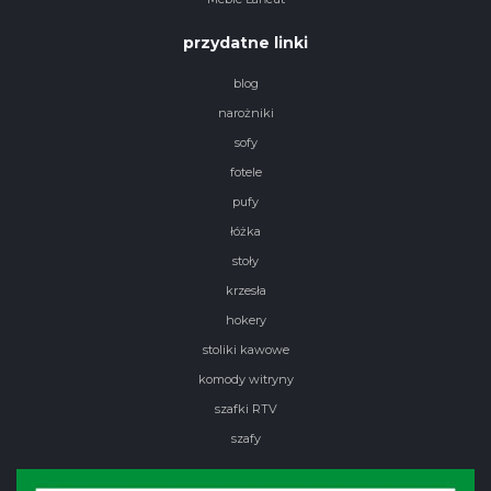
przydatne linki
blog
narożniki
sofy
fotele
pufy
łóżka
stoły
krzesła
hokery
stoliki kawowe
komody witryny
szafki RTV
szafy