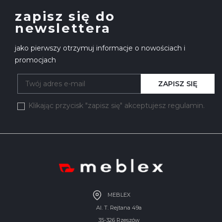
zapisz się do
newslettera
jako pierwszy otrzymuj informacje o nowościach i
promocjach
ZAPISZ SIĘ
Klikając przycisk "zapisz się" akceptujesz regulamin.
MEBLEX
Al. T. Rejtana 49a
35-326 Rzeszów