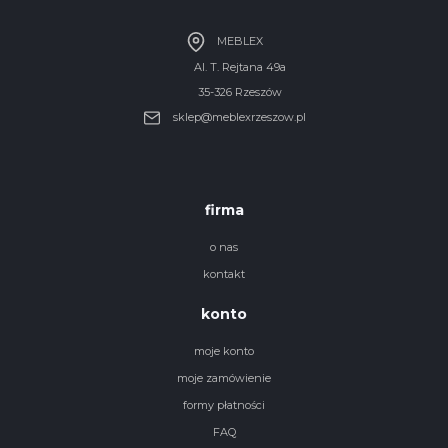
MEBLEX
Al. T. Rejtana 49a
35-326 Rzeszów
sklep@meblexrzeszow.pl
firma
o nas
kontakt
konto
moje konto
moje zamówienie
formy płatności
FAQ