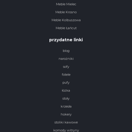
Meble Mielec
Meble Krosno
Meble Kolbuszowa
Meble Łańcut
przydatne linki
blog
narożniki
sofy
fotele
pufy
łóżka
stoły
krzesła
hokery
stoliki kawowe
komody witryny