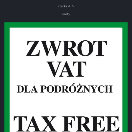
szafki RTV
szafy