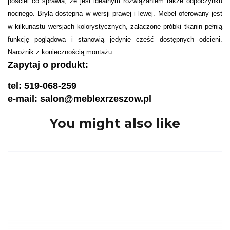
pościel co sprawia, że jest idealnym rozwiązaniem także odpoczynku
nocnego. Bryła dostępna w wersji prawej i lewej. Mebel oferowany jest
w kilkunastu wersjach kolorystycznych, załączone próbki tkanin pełnią
funkcję poglądową i stanowią jedynie cześć dostępnych odcieni.
Narożnik z koniecznością montażu.
Zapytaj o produkt:
tel: 519-068-259
e-mail: salon@meblexrzeszow.pl
You might also like