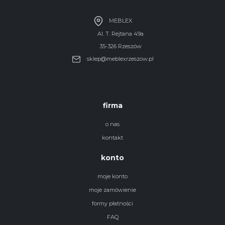
MEBLEX
Al. T. Rejtana 49a
35-326 Rzeszów
sklep@meblexrzeszow.pl
firma
o nas
kontakt
konto
moje konto
moje zamówienie
formy płatności
FAQ