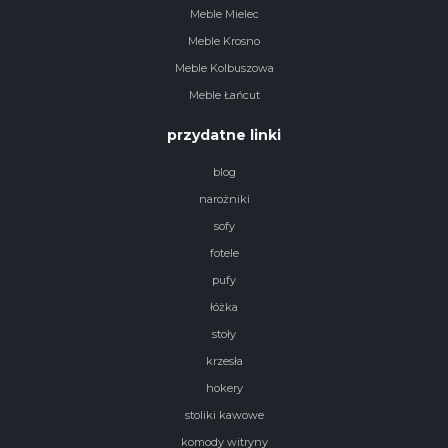
Meble Mielec
Meble Krosno
Meble Kolbuszowa
Meble Łańcut
przydatne linki
blog
narożniki
sofy
fotele
pufy
łóżka
stoły
krzesła
hokery
stoliki kawowe
komody witryny