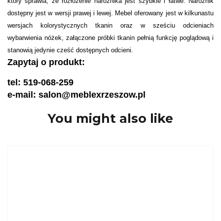
który sprawia, że rozłożenie narożnika jest szybkie i łatwe. Narożnik
dostępny jest w wersji prawej i lewej. Mebel oferowany jest w kilkunastu
wersjach kolorystycznych tkanin oraz w sześciu odcieniach
wybarwienia nóżek, załączone próbki tkanin pełnią funkcję poglądową i
stanowią jedynie cześć dostępnych odcieni.
Zapytaj o produkt:
tel: 519-068-259
e-mail: salon@meblexrzeszow.pl
You might also like