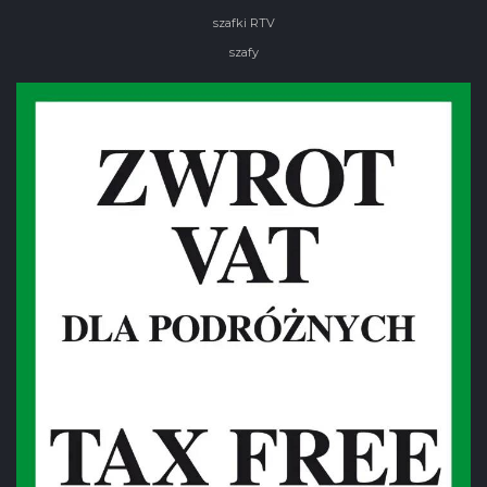
szafki RTV
szafy