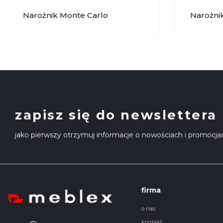
Narożnik Monte Carlo
Narożni
2FL/SZSP MP NIDZICA
SZSL/2F
zapisz się do newslettera
jako pierwszy otrzymuj informacje o nowościach i promocja
firma
o nas
kontakt