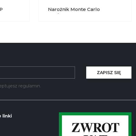
MP
Narożnik Monte Carlo
2FL/OTSWP MP NIDZICA
ZAPISZ SIĘ
kceptujesz regulamin.
 linki