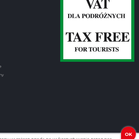
e
ny
OK