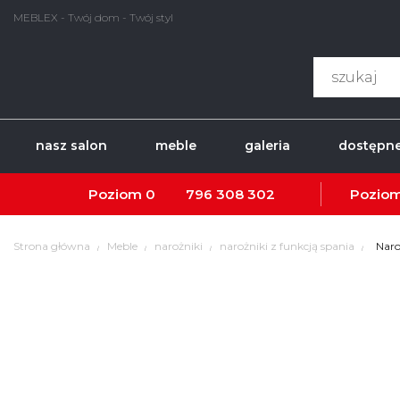
MEBLEX - Twój dom - Twój styl
nasz salon
meble
galeria
dostępne
Poziom 0
796 308 302
Poziom
Strona główna
Meble
narożniki
narożniki z funkcją spania
Nar