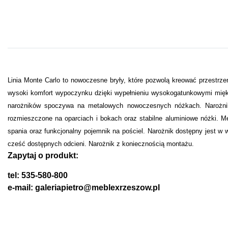
Linia Monte Carlo to nowoczesne bryły, które pozwolą kreować przestr
wysoki komfort wypoczynku dzięki wypełnieniu wysokogatunkowymi miękk
narożników spoczywa na metalowych nowoczesnych nóżkach. Narożnik 
rozmieszczone na oparciach i bokach oraz stabilne aluminiowe nóżki. M
spania oraz funkcjonalny pojemnik na pościel. Narożnik dostępny jest w w
cześć dostępnych odcieni. Narożnik z koniecznością montażu.
Zapytaj o produkt:
tel: 535-580-800
e-mail: galeriapietro@meblexrzeszow.pl