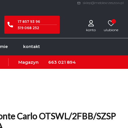
sklep@meblexrzeszow.pl
17 857 93 96
519 068 252
konto
rmie
kontakt
Magazyn
663 021 894
onte Carlo OTSWL/2FBB/SZSP
A