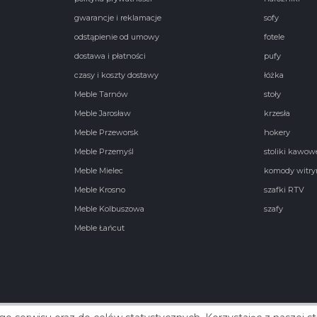
gwarancje i reklamacje
sofy
odstąpienie od umowy
fotele
dostawa i płatności
pufy
czasy i koszty dostawy
łóżka
Meble Tarnów
stoły
Meble Jarosław
krzesła
Meble Przeworsk
hokery
Meble Przemyśl
stoliki kawow
Meble Mielec
komody witry
Meble Krosno
szafki RTV
Meble Kolbuszowa
szafy
Meble Łańcut