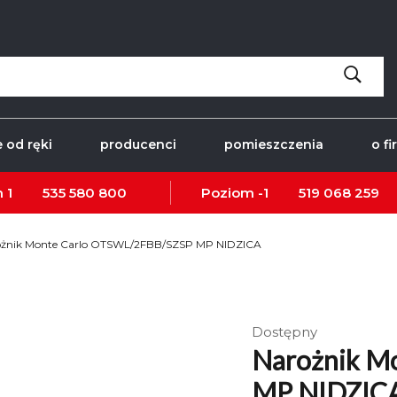
 od ręki
producenci
pomieszczenia
o fi
 1
535 580 800
Poziom -1
519 068 259
ożnik Monte Carlo OTSWL/2FBB/SZSP MP NIDZICA
Dostępny
Narożnik M
MP NIDZIC