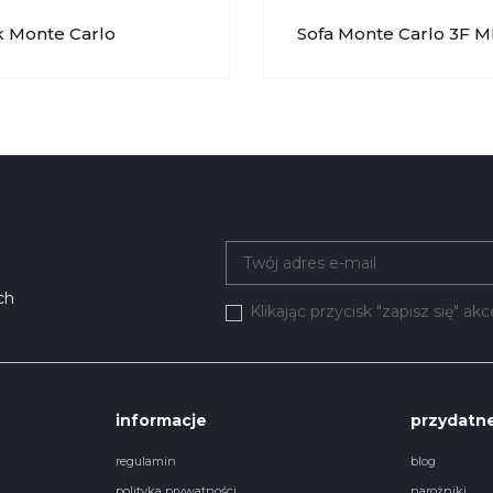
k Monte Carlo
Sofa Monte Carlo 3F 
P MP NIDZICA
NIDZICA
ch
Klikając przycisk "zapisz się" a
informacje
przydatne
regulamin
blog
polityka prywatności
narożniki