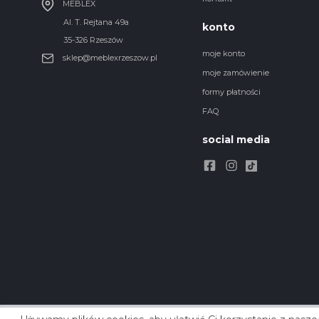
MEBLEX
Al. T. Rejtana 49a
konto
35-326 Rzeszów
moje konto
sklep@meblexrzeszow.pl
moje zamówienie
formy płatności
FAQ
social media