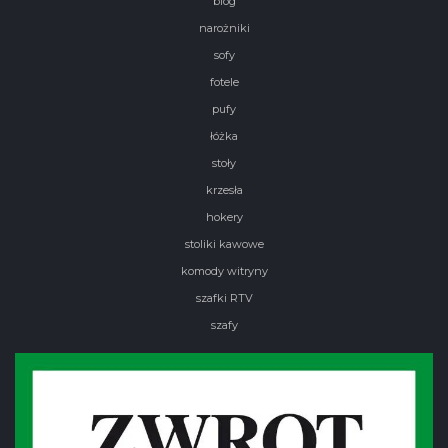
blog
narożniki
sofy
fotele
pufy
łóżka
stoły
krzesła
hokery
stoliki kawowe
komody witryny
szafki RTV
szafy