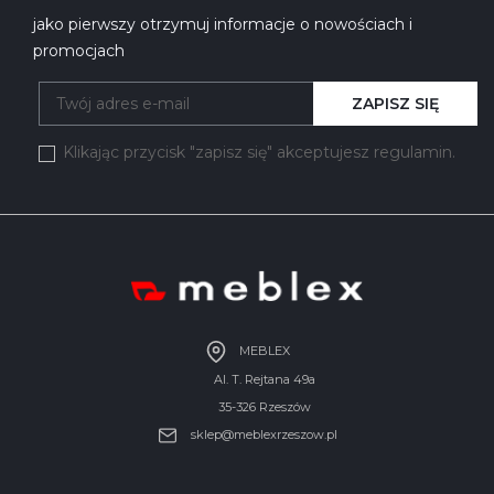
jako pierwszy otrzymuj informacje o nowościach i
promocjach
ZAPISZ SIĘ
Klikając przycisk "zapisz się" akceptujesz regulamin.
MEBLEX
Al. T. Rejtana 49a
35-326 Rzeszów
sklep@meblexrzeszow.pl