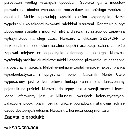
przestrzeń według własnych upodobań. Szeroka gama modułów
pozwala na idealne wpasowanie narożników do każdego wnętrza i
aranżacji. Meble zapewniają wysoki komfort wypoczynku dzięki
wypełnieniu wysokogatunkowymi miękkimi piankami. Konstrukcja brył
zbudowana została z mocnych płyt z drzewa liściastego co zapewnia
wytrzymałość na długi czas. Narożnik w układzie SZSL+2FP to
funkcjonalny mebel, który idealnie dopełni aranżację salonu a także
zapewni miejsce do odpoczynku dziennego i nocnego. Narożnik
wyróżniają stabilne aluminiowe nóżki i ozdobne pikowania umieszczone
na oparciach i bokach. Mebel wypełniony został wysokiej jakości pianką
wysokoelastyczną i sprężynami bonell. Narożnik Monte Carlo
wyposażony jest w komfortową funkcję spania oraz funkcjonalny
pojemnik na pościel. Narożnik dostępny jest w wersji prawej i lewej.
Mebel oferowany jest w kilkunastu wersjach kolorystycznych,
załączone próbki tkanin pełnią funkcję poglądową i stanowią jedynie
cześć dostępnych odcieni. Narożnik z koniecznością montażu.
Zapytaj o produkt:
tel: 535-580-800