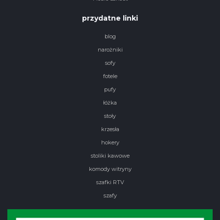
przydatne linki
blog
narożniki
sofy
fotele
pufy
łóżka
stoły
krzesła
hokery
stoliki kawowe
komody witryny
szafki RTV
szafy