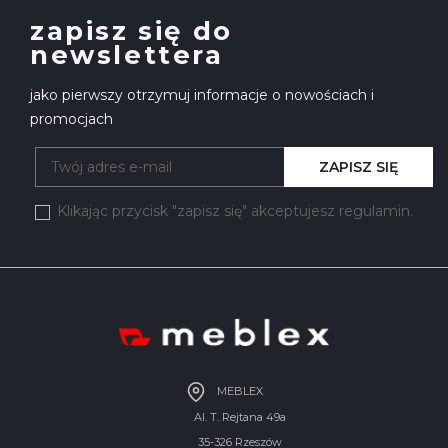
zapisz się do
newslettera
jako pierwszy otrzymuj informacje o nowościach i
promocjach
ZAPISZ SIĘ
Klikając przycisk "zapisz się" akceptujesz regulamin.
MEBLEX
Al. T. Rejtana 49a
35-326 Rzeszów