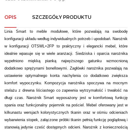
OPIS
SZCZEGÓŁY PRODUKTU
Linia Smart to meble modułowe, które pozwalają na swobodę
konfiguracji układu według indywidualnych potrzeb i upodobań. Narożnik
w konfiguracji OTSWL+2FP to praktyczny i elegancki mebel, które
idealnie wpasuje się w wiele aranżacji. Siedziska i oparcia narożnika
wypełniono miękką pianką najwyższego gatunku wzmocnioną
dodatkowo sprężynami bonellowymi. Zagłówki narożnika pozwalają na
ustawienie optymalnego konta nachylenia co dodatkowo zwiększa
komfort wypoczynku. Kompozycja narożnika spoczywa na mocnym
stelażu z drewna liściastego co zapewnia wytrzymałość i trwałość na
długi czas. Narożnik Smart wyposażony jest w komfortową funkcję
spania oraz funkcjonalny pojemnik na pościel. Mebel oferowany jest w
kilkunastu wersjach kolorystycznych tkanin oraz w ośmiu odcieniach
wybarwienia stopek, załączone próbki tkanin pełnią funkcję poglądową i
stanowią jedynie cześć dostępnych odcieni. Narożnik z koniecznością