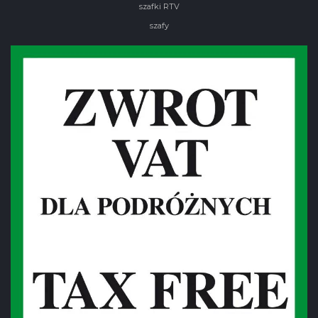
szafki RTV
szafy