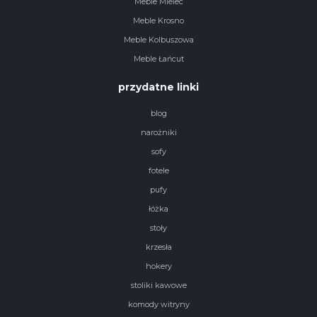
Meble Mielec
Meble Krosno
Meble Kolbuszowa
Meble Łańcut
przydatne linki
blog
narożniki
sofy
fotele
pufy
łóżka
stoły
krzesła
hokery
stoliki kawowe
komody witryny