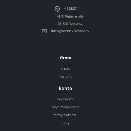
MEBLEX
Al. T. Rejtana 49a
35-326 Rzeszów
sklep@meblexrzeszow.pl
firma
o nas
kontakt
konto
moje konto
moje zamówienie
formy płatności
FAQ