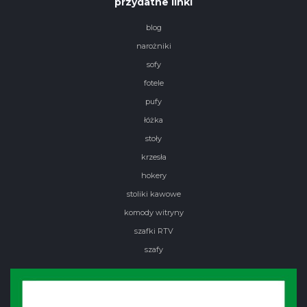
przydatne linki
blog
narożniki
sofy
fotele
pufy
łóżka
stoły
krzesła
hokery
stoliki kawowe
komody witryny
szafki RTV
szafy