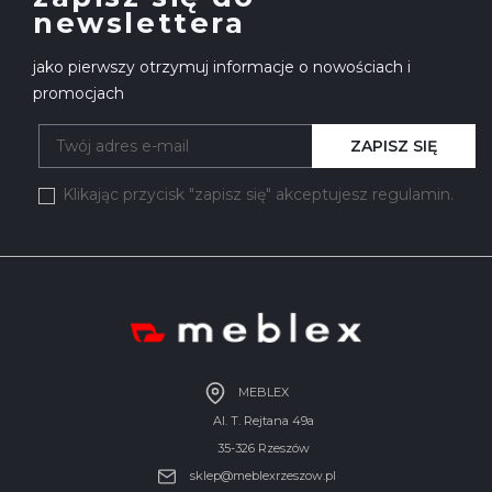
newslettera
jako pierwszy otrzymuj informacje o nowościach i
promocjach
ZAPISZ SIĘ
Klikając przycisk "zapisz się" akceptujesz regulamin.
MEBLEX
Al. T. Rejtana 49a
35-326 Rzeszów
sklep@meblexrzeszow.pl