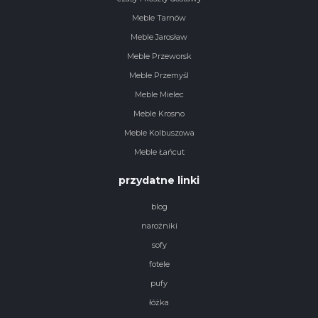
Meble Tarnów
Meble Jarosław
Meble Przeworsk
Meble Przemyśl
Meble Mielec
Meble Krosno
Meble Kolbuszowa
Meble Łańcut
przydatne linki
blog
narożniki
sofy
fotele
pufy
łóżka