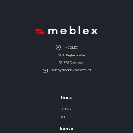
MEBLEX
Al. T. Rejtana 49a
35-326 Rzeszów
sklep@meblexrzeszow.pl
firma
o nas
kontakt
konto