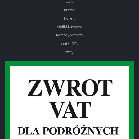
stoły
krzesła
hokery
stoliki kawowe
komody witryny
szafki RTV
szafy